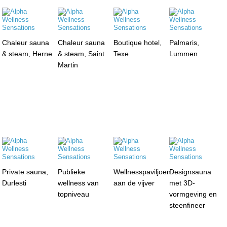
Chaleur sauna
Chaleur sauna
Boutique hotel,
Palmaris,
& steam, Herne
& steam, Saint
Texe
Lummen
Martin
Private sauna,
Publieke
Wellnesspaviljoen
Designsauna
Durlesti
wellness van
aan de vijver
met 3D-
topniveau
vormgeving en
steenfineer