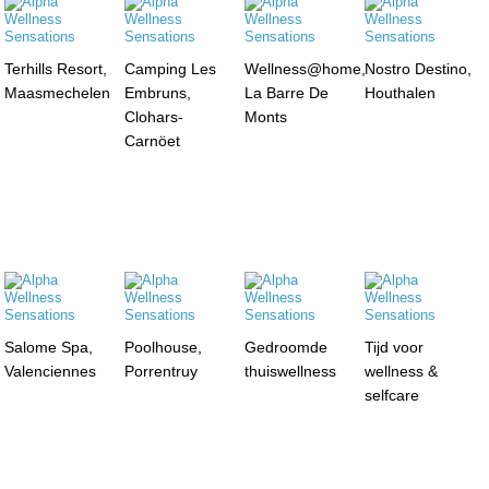
Terhills Resort,
Camping Les
Wellness@home,
Nostro Destino,
Maasmechelen
Embruns,
La Barre De
Houthalen
Clohars-
Monts
Carnöet
Salome Spa,
Poolhouse,
Gedroomde
Tijd voor
Valenciennes
Porrentruy
thuiswellness
wellness &
selfcare