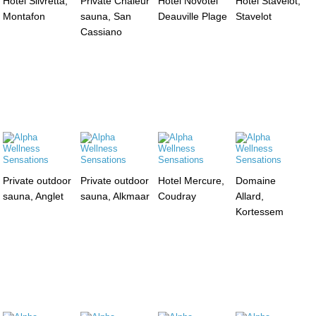
Hotel Silvretta,
Private Chaleur
Hotel Novotel
Hotel Stavelot,
Montafon
sauna, San
Deauville Plage
Stavelot
Cassiano
Private outdoor
Private outdoor
Hotel Mercure,
Domaine
sauna, Anglet
sauna, Alkmaar
Coudray
Allard,
Kortessem