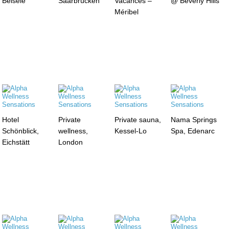
Belsele
Saarbrücken
Vacances –
@ Beverly Hills
Méribel
Hotel
Private
Private sauna,
Nama Springs
Schönblick,
wellness,
Kessel-Lo
Spa, Edenarc
Eichstätt
London