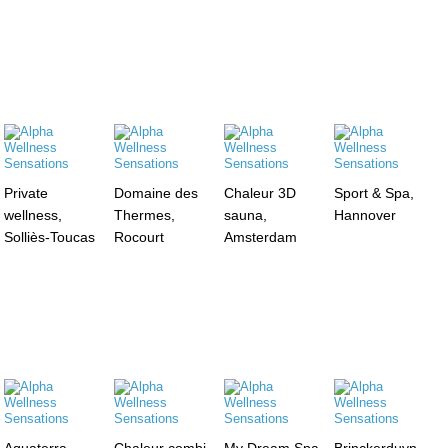
Private
Domaine des
Chaleur 3D
Sport & Spa,
wellness,
Thermes,
sauna,
Hannover
Solliès-Toucas
Rocourt
Amsterdam
Aquaterra
Chaleur combi
My Dream Spa,
Brinckerduyn,