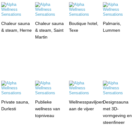
Chaleur sauna
Chaleur sauna
Boutique hotel,
Palmaris,
& steam, Herne
& steam, Saint
Texe
Lummen
Martin
Private sauna,
Publieke
Wellnesspaviljoen
Designsauna
Durlesti
wellness van
aan de vijver
met 3D-
topniveau
vormgeving en
steenfineer