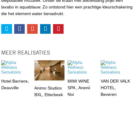
diepblauwe mozaïek. Onder de kraan met afkoelslang prijkt een
lavabo in aquablauw. Zo ontstond hier een prachtige kleurschakering
die het element water benadrukt.
MEER REALISATIES
Hotel Barriere,
MIMI WINE
VAN DER VALK
Deauville
SPA , Anenii
HOTEL,
Animo Studios
Noi
Beveren
BXL, Etterbeek