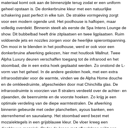
materiaal komt ook aan de binnenzijde terug zodat er een uniform
geheel opstaan is. De donkerbruine kleur met een natuurlijke
schakering past perfect in elke tuin. De strakke vormgeving zorgt
voor een modern ogende unit. Het poolhouse is halfopen, maar
volledig overdekt. Binnenin steelt als eerste de Spa Intens Lounge de
show. Dit bubbelbad heeft drie zitplaatsen en twee ligplaatsen. Ruim
voldoende jets en nozzles zorgen voor de heerlijke spierontspanning.
Om mooi in te blenden in het poolhouse, werd er ook voor een
donkerbruine afwerking gekozen, hier met houtlook Wallnut. Twee
Alpha Luxury deuren verschaffen toegang tot de infrarood en het
stoombad, die in een extra hoek geplaatst werden. Zo onstond de L-
vorm van het geheel. In de andere gesloten hoek, met een extra
infraroodstraler voor de warmte, vinden we de Alpha Home douche
en de omkleedruimte, afgescheiden door mat Chinchilla glas. De
infraroodruimte is voorzien van 8 stralers verdeeld over de achter- en
zijwanden, de beenruimte en de voorste hoeken. Zo krijg je een
optimale verdeling van de diepe warmtestralen. De afwerking
binnenin gebeurde met ceder planchetten, ayous banken, een
sterrenhemel en saunalamp. Het stoombad werd bezet met
mozaïektegels in een grijsblauwe kleur. De vloer kreeg een