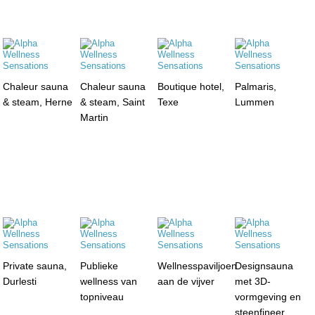
Chaleur sauna
Chaleur sauna
Boutique hotel,
Palmaris,
& steam, Herne
& steam, Saint
Texe
Lummen
Martin
Private sauna,
Publieke
Wellnesspaviljoen
Designsauna
Durlesti
wellness van
aan de vijver
met 3D-
topniveau
vormgeving en
steenfineer