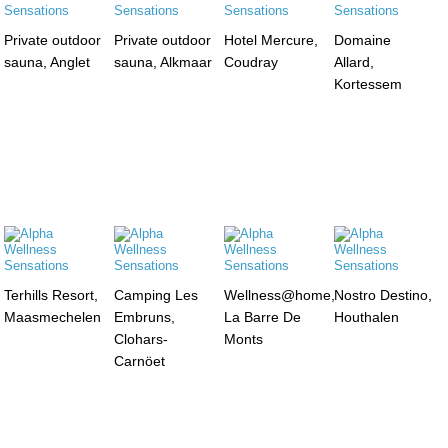
Private outdoor
Private outdoor
Hotel Mercure,
Domaine
sauna, Anglet
sauna, Alkmaar
Coudray
Allard,
Kortessem
Terhills Resort,
Camping Les
Wellness@home,
Nostro Destino,
Maasmechelen
Embruns,
La Barre De
Houthalen
Clohars-
Monts
Carnöet