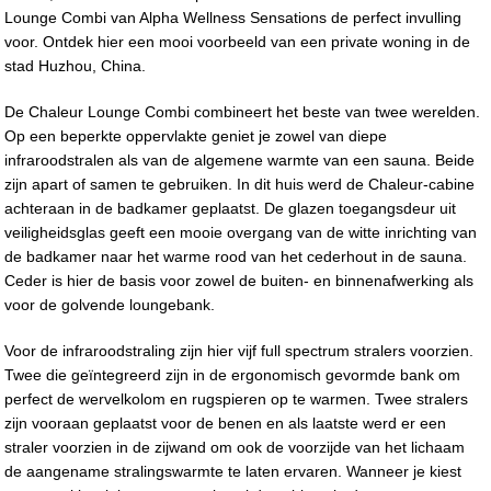
Lounge Combi van Alpha Wellness Sensations de perfect invulling
voor. Ontdek hier een mooi voorbeeld van een private woning in de
stad Huzhou, China.
De Chaleur Lounge Combi combineert het beste van twee werelden.
Op een beperkte oppervlakte geniet je zowel van diepe
infraroodstralen als van de algemene warmte van een sauna. Beide
zijn apart of samen te gebruiken. In dit huis werd de Chaleur-cabine
achteraan in de badkamer geplaatst. De glazen toegangsdeur uit
veiligheidsglas geeft een mooie overgang van de witte inrichting van
de badkamer naar het warme rood van het cederhout in de sauna.
Ceder is hier de basis voor zowel de buiten- en binnenafwerking als
voor de golvende loungebank.
Voor de infraroodstraling zijn hier vijf full spectrum stralers voorzien.
Twee die geïntegreerd zijn in de ergonomisch gevormde bank om
perfect de wervelkolom en rugspieren op te warmen. Twee stralers
zijn vooraan geplaatst voor de benen en als laatste werd er een
straler voorzien in de zijwand om ook de voorzijde van het lichaam
de aangename stralingswarmte te laten ervaren. Wanneer je kiest