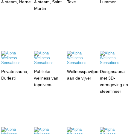
& steam, Herne
& steam, Saint
Texe
Lummen
Martin
Private sauna,
Publieke
Wellnesspaviljoen
Designsauna
Durlesti
wellness van
aan de vijver
met 3D-
topniveau
vormgeving en
steenfineer