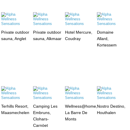
Private outdoor
Private outdoor
Hotel Mercure,
Domaine
sauna, Anglet
sauna, Alkmaar
Coudray
Allard,
Kortessem
Terhills Resort,
Camping Les
Wellness@home,
Nostro Destino,
Maasmechelen
Embruns,
La Barre De
Houthalen
Clohars-
Monts
Carnöet