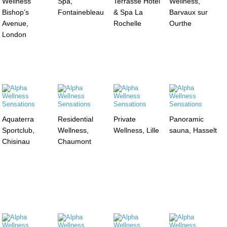
Wellness
Spa,
Terrasse Hôtel
Wellness,
Bishop’s
Fontainebleau
& Spa La
Barvaux sur
Avenue,
Rochelle
Ourthe
London
Aquaterra
Residential
Private
Panoramic
Sportclub,
Wellness,
Wellness, Lille
sauna, Hasselt
Chisinau
Chaumont