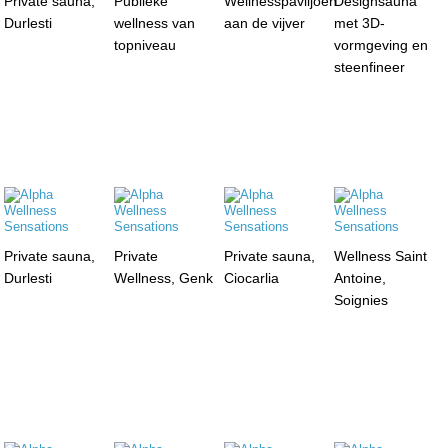
Private sauna,
Publieke
Wellnesspaviljoen
Designsauna
Durlesti
wellness van
aan de vijver
met 3D-
topniveau
vormgeving en
steenfineer
Private sauna,
Private
Private sauna,
Wellness Saint
Durlesti
Wellness, Genk
Ciocarlia
Antoine,
Soignies