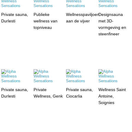
Private sauna,
Publieke
Wellnesspaviljoen
Designsauna
Durlesti
wellness van
aan de vijver
met 3D-
topniveau
vormgeving en
steenfineer
Private sauna,
Private
Private sauna,
Wellness Saint
Durlesti
Wellness, Genk
Ciocarlia
Antoine,
Soignies