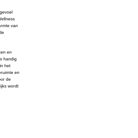
 gevoel
Wellness
warmte van
 de
ken en
es handig
in het
eruimte en
oor de
ijks wordt