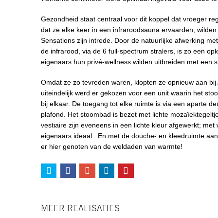
Gezondheid staat centraal voor dit koppel dat vroeger r
dat ze elke keer in een infraroodsauna ervaarden, wilden
Sensations zijn intrede. Door de natuurlijke afwerking m
de infrarood, via de 6 full-spectrum stralers, is zo een 
eigenaars hun privé-wellness wilden uitbreiden met een 
Omdat ze zo tevreden waren, klopten ze opnieuw aan bij
uiteindelijk werd er gekozen voor een unit waarin het st
bij elkaar. De toegang tot elke ruimte is via een aparte d
plafond. Het stoombad is bezet met lichte mozaïektegeltj
vestiaire zijn eveneens in een lichte kleur afgewerkt; met
eigenaars ideaal. En met de douche- en kleedruimte aansl
er hier genoten van de weldaden van warmte!
MEER REALISATIES