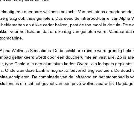
egelmatig een openbare wellness bezocht. Van het intens deugddoende
 ze graag ook thuis genieten. Dus deed de infrarood-barrel van Alpha 
et heidematten en dikke ceder balken, past de ton mooi in de tuin. De 
opkikker voor het lichaam dat er elke dag van genoten werd. Vandaar dat
stoomcabine.
 Alpha Wellness Sensations. De beschikbare ruimte werd grondig beke
oombad geflankeerd wordt door een doucheruimte en vestiaire. Zo is all
eur, type Chaleur in een aluminium kader. Overal zijn ledspots geplaatst 
es. Onderaan deze bank is nog extra ledverlichting voorzien. De douch
 witte acrylplaten. De combinatie van de infrarood en het stoombad is v
uitend is er echt het gevoel van een privé-wellnessparadijs. Dagdagel