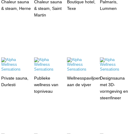
Chaleur sauna
Chaleur sauna
Boutique hotel,
Palmaris,
& steam, Herne
& steam, Saint
Texe
Lummen
Martin
Private sauna,
Publieke
Wellnesspaviljoen
Designsauna
Durlesti
wellness van
aan de vijver
met 3D-
topniveau
vormgeving en
steenfineer