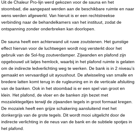
Uit de Chaleur Pro-lijn werd gekozen voor de sauna en het
stoombad, die aangepast werden aan de beschikbare ruimte en naar
wens werden afgewerkt. Van hieruit is er een rechtstreekse
verbinding naar de behandelkamers van het instituut, zodat de
ontspanning zonder onderbreken kan doorlopen.
De sauna heeft een achterwand uit ruwe zoutstenen. Het gunstige
effect hiervan voor de luchtwegen wordt nog versterkt door het
gebruik van de Sol-fog zoutverdamper. Zijwanden en plafond zijn
opgebouwd uit latjes hemlock, waarbij in het plafond ruimte is gelaten
om de indirecte ledverlichting weg te werken. De bank is in 2 niveau’s
gemaakt en vervaardigd uit ayoushout. De afwisseling van smalle en
bredere latten komt terug in de rugleuning en in de verticale afsluiting
van de banken. Ook in het stoombad is er een spel van groot en
klein. Het plafond, de vloer en de banken zijn bezet met
mozaïektegeltjes terwijl de zijwanden tegels in groot formaat kregen.
De mozaïek heeft een grijze schakering aansluitend met het
donkergrijs van de grote tegels. Dit wordt mooi uitgelicht door de
indirecte verlichting in de neus van de bank en de subtiele spotjes in
het plafond.