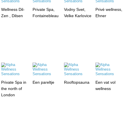
Wellness Dil-
Private Spa,
Vodny Svet,
Privé wellness,
Zen , Dilsen
Fontainebleau
Velke Karlovice
Ehner
Private Spa in
Een pareltje
Rooftopsauna
Een vat vol
the north of
wellness
London