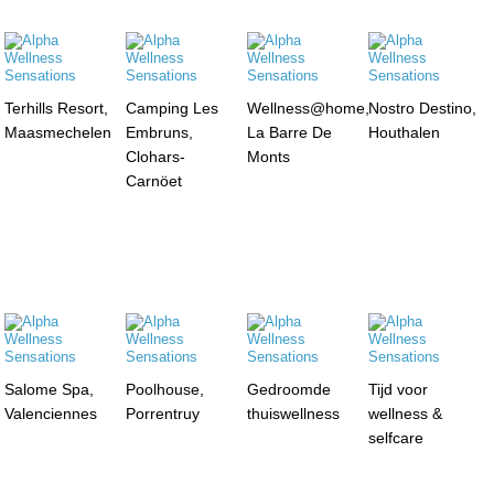
Terhills Resort,
Camping Les
Wellness@home,
Nostro Destino,
Maasmechelen
Embruns,
La Barre De
Houthalen
Clohars-
Monts
Carnöet
Salome Spa,
Poolhouse,
Gedroomde
Tijd voor
Valenciennes
Porrentruy
thuiswellness
wellness &
selfcare