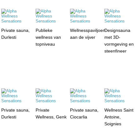
Private sauna,
Publieke
Wellnesspaviljoen
Designsauna
Durlesti
wellness van
aan de vijver
met 3D-
topniveau
vormgeving en
steenfineer
Private sauna,
Private
Private sauna,
Wellness Saint
Durlesti
Wellness, Genk
Ciocarlia
Antoine,
Soignies