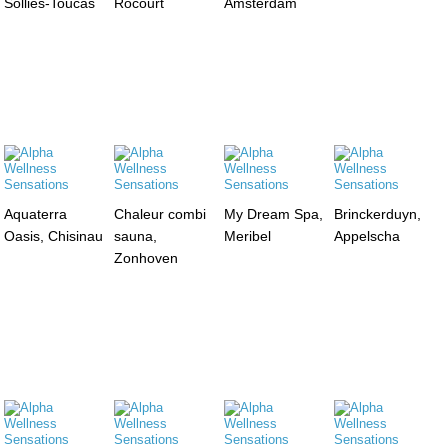
Solliès-Toucas
Rocourt
Amsterdam
Aquaterra
Chaleur combi
My Dream Spa,
Brinckerduyn,
Oasis, Chisinau
sauna,
Meribel
Appelscha
Zonhoven