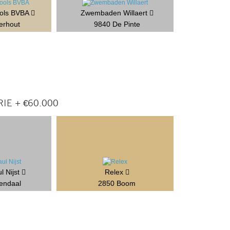
ools BVBA
Zwembaden Willaert
erhout
9840 De Pinte
IE + €60.000
l Nijst
Relex
endaal
2850 Boom