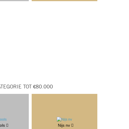
TEGORIE TOT €80.000
ols
Nijs nv