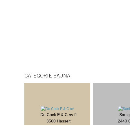
CATEGORIE SAUNA
De Cock E & C nv
Sani
3500 Hasselt
2440 