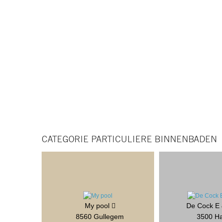
CATEGORIE PARTICULIERE BINNENBADEN
My pool
De Cock E
8560 Gullegem
3500 Ha