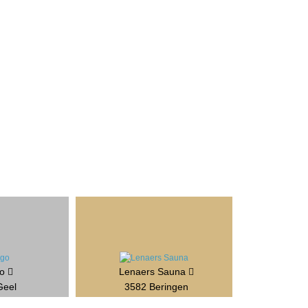
go
Lenaers Sauna
Geel
3582 Beringen