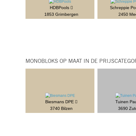
HDBPools
Schreppie P
1853 Grimbergen
2450 Me
MONOBLOKS OP MAAT IN DE PRIJSCATEGOR
Biesmans DPE
Tuinen Pau
3740 Bilzen
3690 Zut