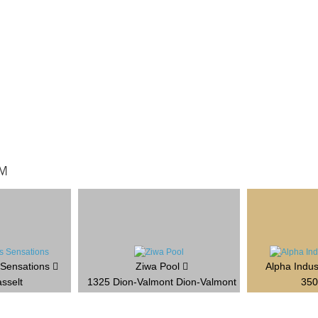
M
 Sensations
Ziwa Pool
Alpha Indu
sselt
1325 Dion-Valmont Dion-Valmont
350