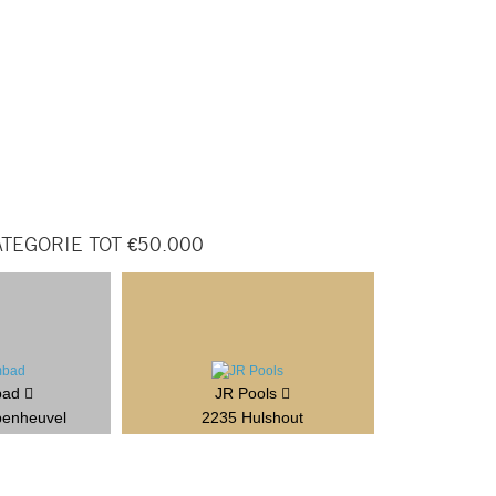
TEGORIE TOT €50.000
bad
JR Pools
penheuvel
2235 Hulshout