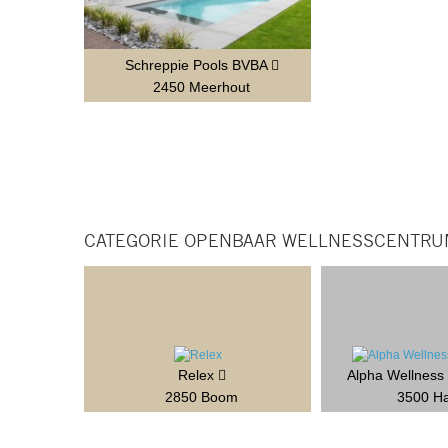
Schreppie Pools BVBA
2450 Meerhout
CATEGORIE OPENBAAR WELLNESSCENTRU
Relex
Alpha Wellness
2850 Boom
3500 Ha