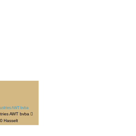
stries AWT bvba
0 Hasselt