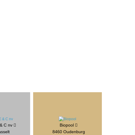
 & C nv
Biopool
sselt
8460 Oudenburg