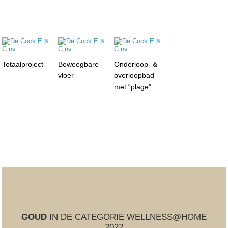
Totaalproject
Beweegbare
Onderloop- &
vloer
overloopbad
met “plage”
GOUD
IN DE CATEGORIE WELLNESS@HOME
2022