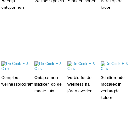
Heerlijk
Wellness paleis
Strak en sober
Parel op de
ontspannen
kroon
Compleet
Ontspannen
Verbluffende
Schitterende
wellnessprogramma
uitkijken op de
wellness na
mozaïek in
mooie tuin
járen overleg
verlaagde
kelder