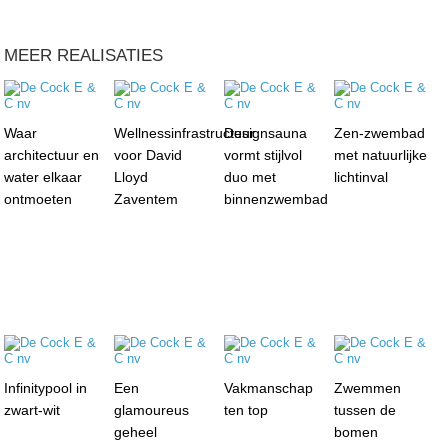
MEER REALISATIES
Waar
Wellnessinfrastructuur
Designsauna
Zen-zwembad
architectuur en
voor David
vormt stijlvol
met natuurlijke
water elkaar
Lloyd
duo met
lichtinval
ontmoeten
Zaventem
binnenzwembad
Infinitypool in
Een
Vakmanschap
Zwemmen
zwart-wit
glamoureus
ten top
tussen de
geheel
bomen