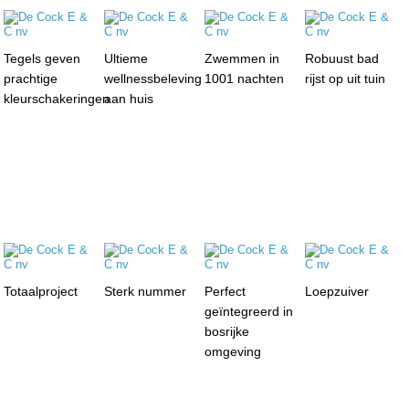
Tegels geven
Ultieme
Zwemmen in
Robuust bad
prachtige
wellnessbeleving
1001 nachten
rijst op uit tuin
kleurschakeringen
aan huis
Totaalproject
Sterk nummer
Perfect
Loepzuiver
geïntegreerd in
bosrijke
omgeving