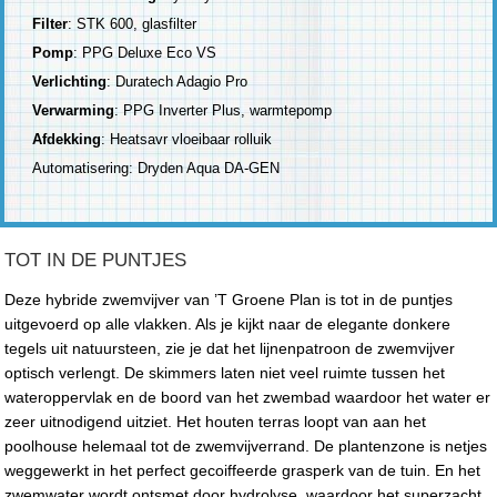
Filter
: STK 600, glasfilter
Pomp
: PPG Deluxe Eco VS
Verlichting
: Duratech Adagio Pro
Verwarming
: PPG Inverter Plus, warmtepomp
Afdekking
: Heatsavr vloeibaar rolluik
Automatisering: Dryden Aqua DA-GEN
TOT IN DE PUNTJES
Deze hybride zwemvijver van ’T Groene Plan is tot in de puntjes
uitgevoerd op alle vlakken. Als je kijkt naar de elegante donkere
tegels uit natuursteen, zie je dat het lijnenpatroon de zwemvijver
optisch verlengt. De skimmers laten niet veel ruimte tussen het
wateroppervlak en de boord van het zwembad waardoor het water er
zeer uitnodigend uitziet. Het houten terras loopt van aan het
poolhouse helemaal tot de zwemvijverrand. De plantenzone is netjes
weggewerkt in het perfect gecoiffeerde grasperk van de tuin. En het
zwemwater wordt ontsmet door hydrolyse, waardoor het superzacht