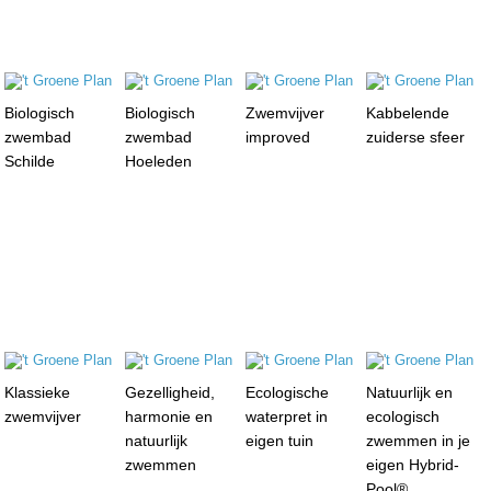
Biologisch
Biologisch
Zwemvijver
Kabbelende
zwembad
zwembad
improved
zuiderse sfeer
Schilde
Hoeleden
Klassieke
Gezelligheid,
Ecologische
Natuurlijk en
zwemvijver
harmonie en
waterpret in
ecologisch
natuurlijk
eigen tuin
zwemmen in je
zwemmen
eigen Hybrid-
Pool®