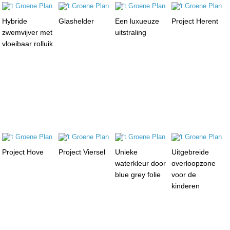
Hybride
Glashelder
Een luxueuze
Project Herent
zwemvijver met
uitstraling
vloeibaar rolluik
Project Hove
Project Viersel
Unieke
Uitgebreide
waterkleur door
overloopzone
blue grey folie
voor de
kinderen