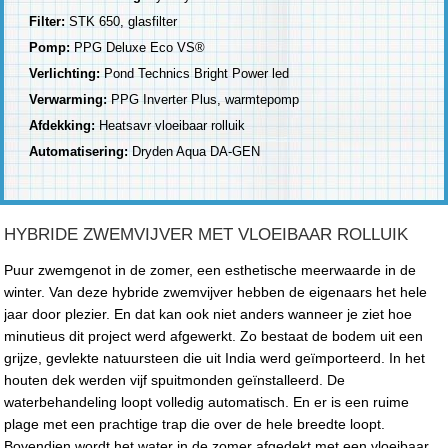
Filter:
STK 650, glasfilter
Pomp:
PPG Deluxe Eco VS®
Verlichting:
Pond Technics Bright Power led
Verwarming:
PPG Inverter Plus, warmtepomp
Afdekking:
Heatsavr vloeibaar rolluik
Automatisering:
Dryden Aqua DA-GEN
HYBRIDE ZWEMVIJVER MET VLOEIBAAR ROLLUIK
Puur zwemgenot in de zomer, een esthetische meerwaarde in de
winter. Van deze hybride zwemvijver hebben de eigenaars het hele
jaar door plezier. En dat kan ook niet anders wanneer je ziet hoe
minutieus dit project werd afgewerkt. Zo bestaat de bodem uit een
grijze, gevlekte natuursteen die uit India werd geïmporteerd. In het
houten dek werden vijf spuitmonden geïnstalleerd. De
waterbehandeling loopt volledig automatisch. En er is een ruime
plage met een prachtige trap die over de hele breedte loopt.
Bovendien wordt het water in de zomer afgedekt met een vloeibaar