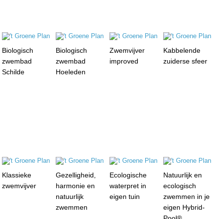
Biologisch
Biologisch
Zwemvijver
Kabbelende
zwembad
zwembad
improved
zuiderse sfeer
Schilde
Hoeleden
Klassieke
Gezelligheid,
Ecologische
Natuurlijk en
zwemvijver
harmonie en
waterpret in
ecologisch
natuurlijk
eigen tuin
zwemmen in je
zwemmen
eigen Hybrid-
Pool®