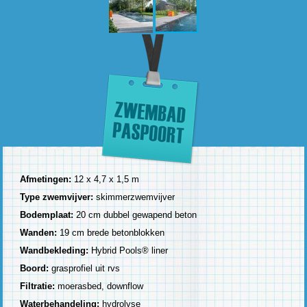
Afmetingen:
12 x 4,7 x 1,5 m
Type zwemvijver:
skimmerzwemvijver
Bodemplaat:
20 cm dubbel gewapend beton
Wanden:
19 cm brede betonblokken
Wandbekleding:
Hybrid Pools® liner
Boord:
grasprofiel uit rvs
Filtratie:
moerasbed, downflow
Waterbehandeling:
hydrolyse