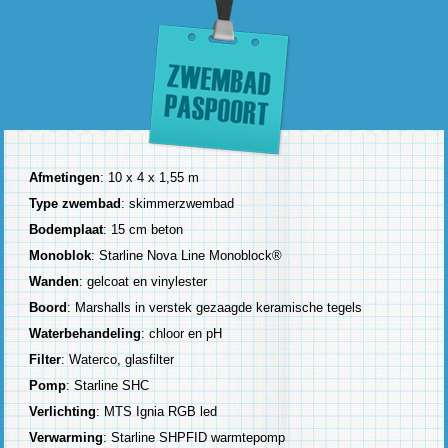
Afmetingen
: 10 x 4 x 1,55 m
Type zwembad
: skimmerzwembad
Bodemplaat
: 15 cm beton
Monoblok
: Starline Nova Line Monoblock®
Wanden
: gelcoat en vinylester
Boord
: Marshalls in verstek gezaagde keramische tegels
Waterbehandeling
: chloor en pH
Filter
: Waterco, glasfilter
Pomp
: Starline SHC
Verlichting
: MTS Ignia RGB led
Verwarming
: Starline SHPFID warmtepomp