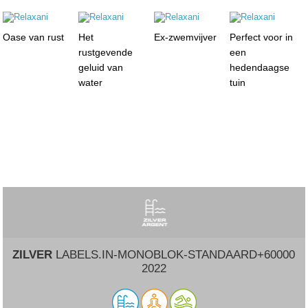
Oase van rust
Het
Ex-zwemvijver
Perfect voor in
rustgevende
een
geluid van
hedendaagse
water
tuin
ZILVER
LABELS.IN-MONOBLOK-STANDAARD+60000
2022