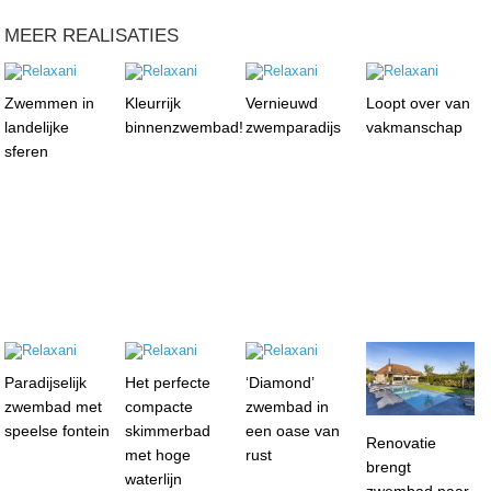
MEER REALISATIES
Zwemmen in
Kleurrijk
Vernieuwd
Loopt over van
landelijke
binnenzwembad!
zwemparadijs
vakmanschap
sferen
Paradijselijk
Het perfecte
‘Diamond’
zwembad met
compacte
zwembad in
speelse fontein
skimmerbad
een oase van
Renovatie
met hoge
rust
brengt
waterlijn