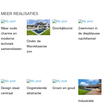
MEER REALISATIES
Waar oude
Doorkijkkunst
Zwemmen in
charme en
de diepblauwe
moderne
nachthemel
Onder de
techniek
Marokkaanse
samenvloeien
zon
Design staat
Oogstrelende
Groen en goud
centraal
abstractie
Industriële