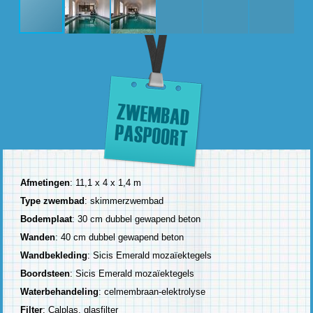
Afmetingen
: 11,1 x 4 x 1,4 m
Type zwembad
: skimmerzwembad
Bodemplaat
: 30 cm dubbel gewapend beton
Wanden
: 40 cm dubbel gewapend beton
Wandbekleding
: Sicis Emerald mozaïektegels
Boordsteen
: Sicis Emerald mozaïektegels
Waterbehandeling
: celmembraan-elektrolyse
Filter
: Calplas, glasfilter