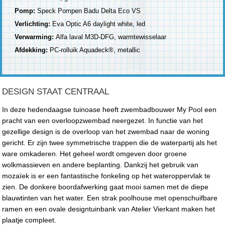
Pomp:
Speck Pompen Badu Delta Eco VS
Verlichting:
Eva Optic A6 daylight white, led
Verwarming:
Alfa laval M3D-DFG, warmtewisselaar
Afdekking:
PC-rolluik Aquadeck®, metallic
DESIGN STAAT CENTRAAL
In deze hedendaagse tuinoase heeft zwembadbouwer My Pool een
pracht van een overloopzwembad neergezet. In functie van het
gezellige design is de overloop van het zwembad naar de woning
gericht. Er zijn twee symmetrische trappen die de waterpartij als het
ware omkaderen. Het geheel wordt omgeven door groene
wolkmassieven en andere beplanting. Dankzij het gebruik van
mozaïek is er een fantastische fonkeling op het wateroppervlak te
zien. De donkere boordafwerking gaat mooi samen met de diepe
blauwtinten van het water. Een strak poolhouse met openschuifbare
ramen en een ovale designtuinbank van Atelier Vierkant maken het
plaatje compleet.