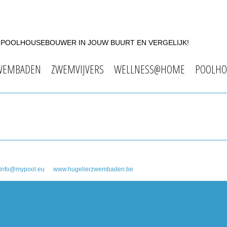
F POOLHOUSEBOUWER IN JOUW BUURT EN VERGELIJK!
WEMBADEN
ZWEMVIJVERS
WELLNESS@HOME
POOLHO
info@mypool.eu
www.hugelierzwembaden.be