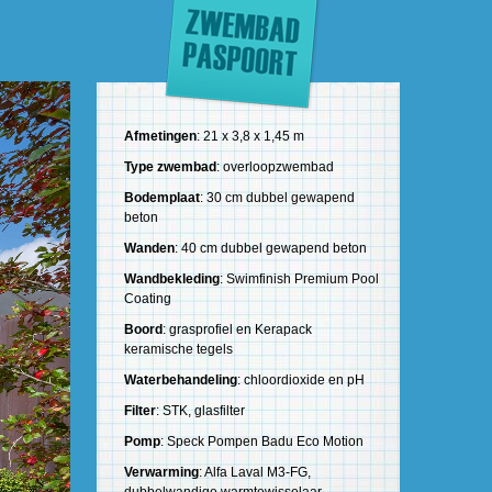
Afmetingen
: 21 x 3,8 x 1,45 m
Type zwembad
: overloopzwembad
Bodemplaat
: 30 cm dubbel gewapend
beton
Wanden
: 40 cm dubbel gewapend beton
Wandbekleding
: Swimfinish Premium Pool
Coating
Boord
: grasprofiel en Kerapack
keramische tegels
Waterbehandeling
: chloordioxide en pH
Filter
: STK, glasfilter
Pomp
: Speck Pompen Badu Eco Motion
Verwarming
: Alfa Laval M3-FG,