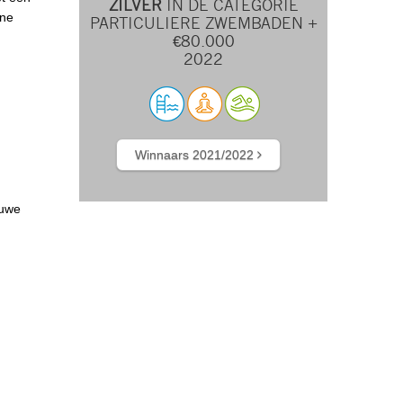
ZILVER
IN DE CATEGORIE
ene
PARTICULIERE ZWEMBADEN +
€80.000
2022
Winnaars 2021/2022
auwe