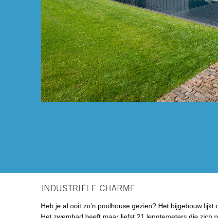
INDUSTRIËLE CHARME
Heb je al ooit zo’n poolhouse gezien? Het bijgebouw lijk
Het zwembad heeft maar liefst 21 lengtemeters die zich p