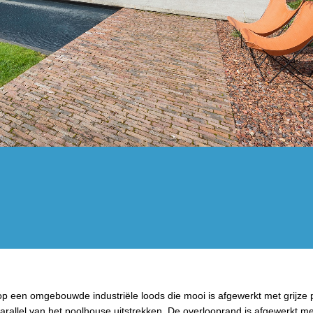
t op een omgebouwde industriële loods die mooi is afgewerkt met grijze 
arallel van het poolhouse uitstrekken. De overlooprand is afgewerkt m