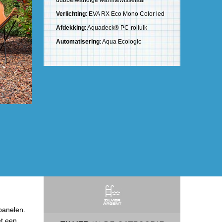
dubbelwandige warmtewisselaar
Verlichting
: EVA RX Eco Mono Color led
Afdekking
: Aquadeck® PC-rolluik
Automatisering
: Aqua Ecologic
panelen.
et een