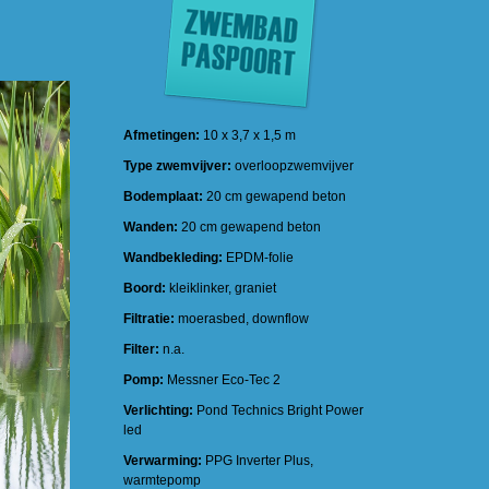
Afmetingen:
10 x 3,7 x 1,5 m
Type zwemvijver:
overloopzwemvijver
Bodemplaat:
20 cm gewapend beton
Wanden:
20 cm gewapend beton
Wandbekleding:
EPDM-folie
Boord:
kleiklinker, graniet
Filtratie:
moerasbed, downflow
Filter:
n.a.
Pomp:
Messner Eco-Tec 2
Verlichting:
Pond Technics Bright Power
led
Verwarming:
PPG Inverter Plus,
warmtepomp