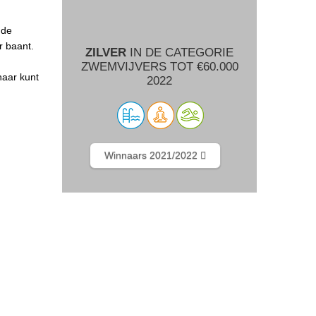
 de
r baant.
ZILVER
IN DE CATEGORIE
ZWEMVIJVERS TOT €60.000
naar kunt
2022
Winnaars 2021/2022