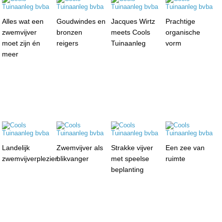
Alles wat een
Goudwindes en
Jacques Wirtz
Prachtige
zwemvijver
bronzen
meets Cools
organische
moet zijn én
reigers
Tuinaanleg
vorm
meer
Landelijk
Zwemvijver als
Strakke vijver
Een zee van
zwemvijverplezier
blikvanger
met speelse
ruimte
beplanting