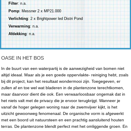
Filter
: n.a.
Pomp
: Messner 2 x MP21.000
Verlichting
: 2 x Brightpower led Distri Pond
Verwarming
: n.a.
Afdekking
: n.a.
OASE IN HET BOS
In de buurt van een waterpartij is de aanwezigheid van bomen niet
altijd ideaal. Maar als je een goede oppervlakte- reiniging hebt, zoals
bij dit project, kan het resultaat wondermooi zijn. Toegegeven, er
zullen af en toe wel wat bladeren in de plantenzone terechtkomen,
maar daarvoor dient die ook. Een verwaarloosbaar ongemak dat in
het niets valt met de privacy die je ervoor terugkrijgt. Wanneer je
vanaf de hoger gelegen woning naar de zwemvijver kijkt, is het
uitzicht gewoonweg fenomenaal. De organische vorm is afgewerkt
met een boord uit natuursteen en een prachtig aansluitend houten
terras. De plantenzone blendt perfect met het omliggende groen. En