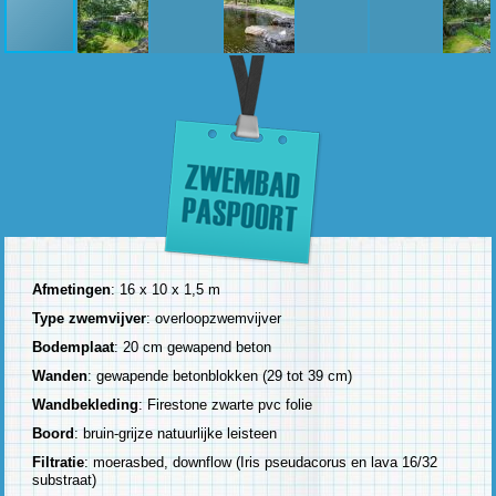
Afmetingen
: 16 x 10 x 1,5 m
Type zwemvijver
: overloopzwemvijver
Bodemplaat
: 20 cm gewapend beton
Wanden
: gewapende betonblokken (29 tot 39 cm)
Wandbekleding
: Firestone zwarte pvc folie
Boord
: bruin-grijze natuurlijke leisteen
Filtratie
: moerasbed, downflow (Iris pseudacorus en lava 16/32
substraat)