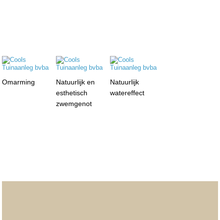
Omarming
Natuurlijk en
Natuurlijk
esthetisch
watereffect
zwemgenot