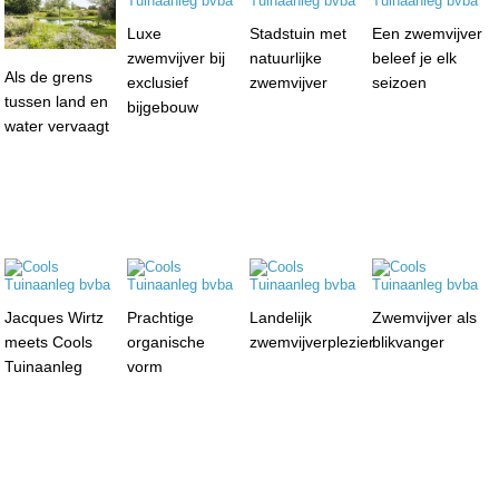
Luxe
Stadstuin met
Een zwemvijver
zwemvijver bij
natuurlijke
beleef je elk
Als de grens
exclusief
zwemvijver
seizoen
tussen land en
bijgebouw
water vervaagt
Jacques Wirtz
Prachtige
Landelijk
Zwemvijver als
meets Cools
organische
zwemvijverplezier
blikvanger
Tuinaanleg
vorm