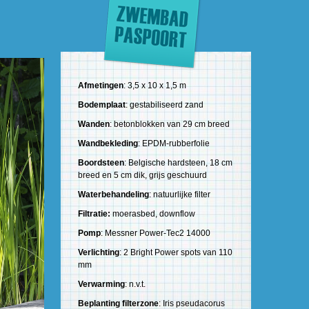
Afmetingen
: 3,5 x 10 x 1,5 m
Bodemplaat
: gestabiliseerd zand
Wanden
: betonblokken van 29 cm breed
Wandbekleding
: EPDM-rubberfolie
Boordsteen
: Belgische hardsteen, 18 cm
breed en 5 cm dik, grijs geschuurd
Waterbehandeling
: natuurlijke filter
Filtratie:
moerasbed, downflow
Pomp
: Messner Power-Tec2 14000
Verlichting
: 2 Bright Power spots van 110
mm
Verwarming
: n.v.t.
Beplanting
filterzone
: Iris pseudacorus