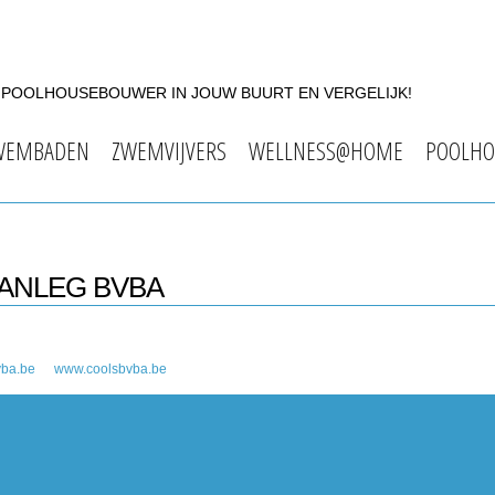
F POOLHOUSEBOUWER IN JOUW BUURT EN VERGELIJK!
WEMBADEN
ZWEMVIJVERS
WELLNESS@HOME
POOLHO
AANLEG BVBA
vba.be
www.coolsbvba.be