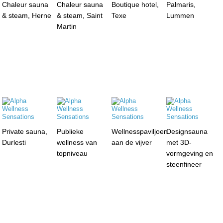
Chaleur sauna
Chaleur sauna
Boutique hotel,
Palmaris,
& steam, Herne
& steam, Saint
Texe
Lummen
Martin
Private sauna,
Publieke
Wellnesspaviljoen
Designsauna
Durlesti
wellness van
aan de vijver
met 3D-
topniveau
vormgeving en
steenfineer