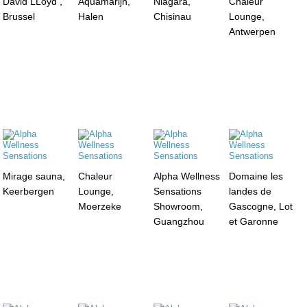
David LLoyd ,
Aquamarijn,
Niagara,
Chaleur
Brussel
Halen
Chisinau
Lounge,
Antwerpen
Mirage sauna,
Chaleur
Alpha Wellness
Domaine les
Keerbergen
Lounge,
Sensations
landes de
Moerzeke
Showroom,
Gascogne, Lot
Guangzhou
et Garonne