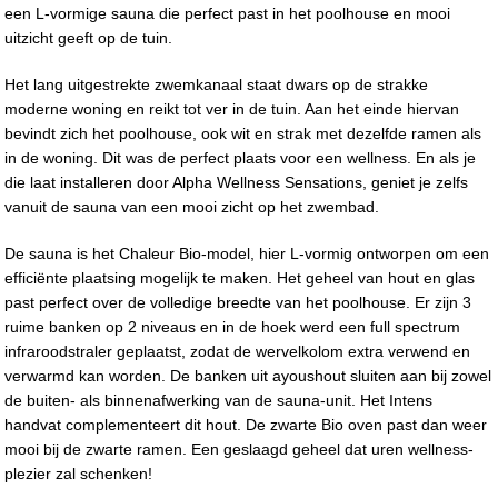
een L-vormige sauna die perfect past in het poolhouse en mooi
uitzicht geeft op de tuin.
Het lang uitgestrekte zwemkanaal staat dwars op de strakke
moderne woning en reikt tot ver in de tuin. Aan het einde hiervan
bevindt zich het poolhouse, ook wit en strak met dezelfde ramen als
in de woning. Dit was de perfect plaats voor een wellness. En als je
die laat installeren door Alpha Wellness Sensations, geniet je zelfs
vanuit de sauna van een mooi zicht op het zwembad.
De sauna is het Chaleur Bio-model, hier L-vormig ontworpen om een
efficiënte plaatsing mogelijk te maken. Het geheel van hout en glas
past perfect over de volledige breedte van het poolhouse. Er zijn 3
ruime banken op 2 niveaus en in de hoek werd een full spectrum
infraroodstraler geplaatst, zodat de wervelkolom extra verwend en
verwarmd kan worden. De banken uit ayoushout sluiten aan bij zowel
de buiten- als binnenafwerking van de sauna-unit. Het Intens
handvat complementeert dit hout. De zwarte Bio oven past dan weer
mooi bij de zwarte ramen. Een geslaagd geheel dat uren wellness-
plezier zal schenken!