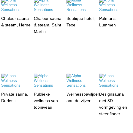
Chaleur sauna
Chaleur sauna
Boutique hotel,
Palmaris,
& steam, Herne
& steam, Saint
Texe
Lummen
Martin
Private sauna,
Publieke
Wellnesspaviljoen
Designsauna
Durlesti
wellness van
aan de vijver
met 3D-
topniveau
vormgeving en
steenfineer