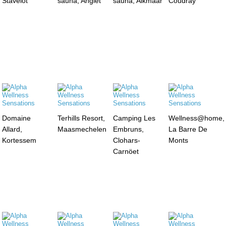
Stavelot
sauna, Anglet
sauna, Alkmaar
Coudray
Domaine
Terhills Resort,
Camping Les
Wellness@home,
Allard,
Maasmechelen
Embruns,
La Barre De
Kortessem
Clohars-
Monts
Carnöet