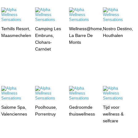
Terhills Resort,
Camping Les
Wellness@home,
Nostro Destino,
Maasmechelen
Embruns,
La Barre De
Houthalen
Clohars-
Monts
Carnöet
Salome Spa,
Poolhouse,
Gedroomde
Tijd voor
Valenciennes
Porrentruy
thuiswellness
wellness &
selfcare