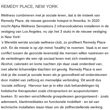
REMEDY PLACE, NEW YORK
Wellness combineren met je sociale leven, dat is de insteek van
Remedy Place, de nieuwe gezonde hotspot in Amerika. In 2020
mocht Alpha Wellness Sensations 2 infraroodcabines installeren in de
vestiging van Los Angeles, nu zijn het 3 stuks in de nieuwe vestiging
in New York!
’s Werelds eerste sociale wellness-club, zo profileert Remedy Place
zich. En de missie is op zijn minst ‘healthy’ te noemen. Vaak is er een
conflict tussen de gezonde levensstijl die mensen willen nastreven en
de verleidingen die een rijk sociaal leven met zich meebrengt.
Alcohol, calorieën en korte nachten zijn daar vaak onderdeel van,
met allerlei lichamelijke klachten tot gevolg. Remedy Place is een
club je die zowel je sociale leven als je gezondheid wil ondersteunen
door middel van zelfzorg en menselijke verbinding. Dit wordt dus
‘sociale zelfzorg’. Hiervoor kan je in elke club behandelingen bij
holistische therapeuten zoals chiropractors en acupuncturisten
boeken. Er worden verschillende groepslessen georganiseerd - zoals
ademwerk, klankmeditaties en functionele mobiliteit - en tal van
technische installaties staan klaar om de zelfherstellende werking