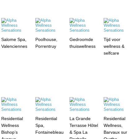
Salome Spa,
Poolhouse,
Gedroomde
Tijd voor
Valenciennes
Porrentruy
thuiswellness
wellness &
selfcare
Residential
Residential
La Grande
Residential
Wellness
Spa,
Terrasse Hôtel
Wellness,
Bishop’s
Fontainebleau
& Spa La
Barvaux sur
Avenue,
Rochelle
Ourthe