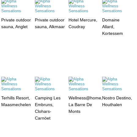
Private outdoor
Private outdoor
Hotel Mercure,
Domaine
sauna, Anglet
sauna, Alkmaar
Coudray
Allard,
Kortessem
Terhills Resort,
Camping Les
Wellness@home,
Nostro Destino,
Maasmechelen
Embruns,
La Barre De
Houthalen
Clohars-
Monts
Carnöet