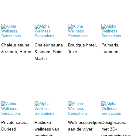
Chaleur sauna
Chaleur sauna
Boutique hotel,
Palmaris,
& steam, Herne
& steam, Saint
Texe
Lummen
Martin
Private sauna,
Publieke
Wellnesspaviljoen
Designsauna
Durlesti
wellness van
aan de vijver
met 3D-
topniveau
vormgeving en