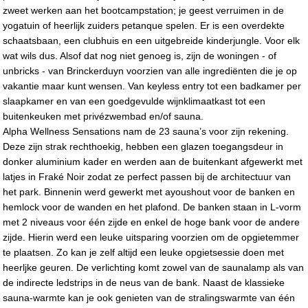
zweet werken aan het bootcampstation; je geest verruimen in de
yogatuin of heerlijk zuiders petanque spelen. Er is een overdekte
schaatsbaan, een clubhuis en een uitgebreide kinderjungle. Voor elk
wat wils dus. Alsof dat nog niet genoeg is, zijn de woningen - of
unbricks - van Brinckerduyn voorzien van alle ingrediënten die je op
vakantie maar kunt wensen. Van keyless entry tot een badkamer per
slaapkamer en van een goedgevulde wijnklimaatkast tot een
buitenkeuken met privézwembad en/of sauna.
Alpha Wellness Sensations nam de 23 sauna’s voor zijn rekening.
Deze zijn strak rechthoekig, hebben een glazen toegangsdeur in
donker aluminium kader en werden aan de buitenkant afgewerkt met
latjes in Fraké Noir zodat ze perfect passen bij de architectuur van
het park. Binnenin werd gewerkt met ayoushout voor de banken en
hemlock voor de wanden en het plafond. De banken staan in L-vorm
met 2 niveaus voor één zijde en enkel de hoge bank voor de andere
zijde. Hierin werd een leuke uitsparing voorzien om de opgietemmer
te plaatsen. Zo kan je zelf altijd een leuke opgietsessie doen met
heerljke geuren. De verlichting komt zowel van de saunalamp als van
de indirecte ledstrips in de neus van de bank. Naast de klassieke
sauna-warmte kan je ook genieten van de stralingswarmte van één