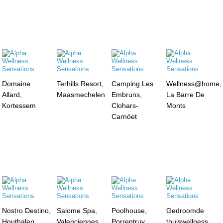
Domaine
Terhills Resort,
Camping Les
Wellness@home,
Allard,
Maasmechelen
Embruns,
La Barre De
Kortessem
Clohars-
Monts
Carnöet
Nostro Destino,
Salome Spa,
Poolhouse,
Gedroomde
Houthalen
Valenciennes
Porrentruy
thuiswellness