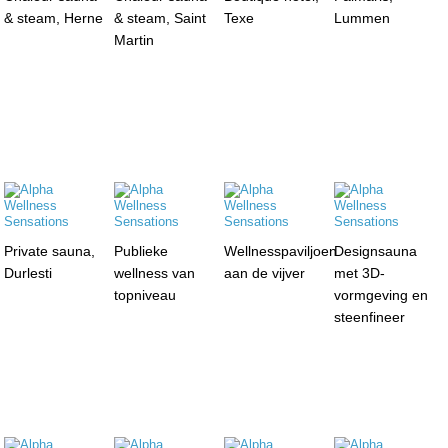
& steam, Herne
& steam, Saint
Texe
Lummen
Martin
Private sauna,
Publieke
Wellnesspaviljoen
Designsauna
Durlesti
wellness van
aan de vijver
met 3D-
topniveau
vormgeving en
steenfineer