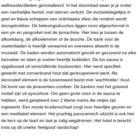
wellnessfaciliteiten geïnstalleerd. In het stoombad waan je je onder
een nachtelijke hemel, met sterren verlicht. De mozaïektegeltjes in
geel en blauw scheppen een oriëntaalse sfeer die rondom wordt
doorgetrokken. De belevingsdouches liggen mooi afgeschermd in
een yin en yangcirkel met de ijsmachine. Hier kies je tussen de
afkoelslang, de afkoelemmer of de douche. De bank voor de
voetenbaden is heerlijk verwarmd en eveneens afwerkt in de
mozaïek. De baden worden automatisch gevuld en gezuiverd na elke
bezoeker en laten je voeten heerlijk bubbelen. De bio-sauna is
opgebouwd uit verschillende houtsoorten. Hier werd specifiek
gewerkt met zonverbrand hout dat gerecupereerd werd. Als
decoratief element is de tussenwand bezet met ‘wachholder’-hout.
Dit komt van de jeneverbes-conifeer. De banken met het golvend
motief zijn uit ayoushout. Om geen grote oven in de sauna te
hebben, werd geopteerd voor 2 kleine ovens die netjes zijn
ingewerkt. Een mooie kruidenschaal zorgt voor heerlijke geuren en
een meditatief element. Het prachtig panoramisch uitzicht is ook hier
de kers op de taart en laat je zalig wegdromen. Het hotel is terecht
trots op dit unieke ‘feelgood’-landschap!