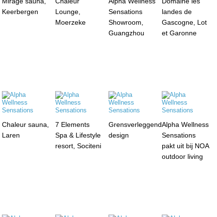
Mirage sauna,
Chaleur
Alpha Wellness
Domaine les
Keerbergen
Lounge,
Sensations
landes de
Moerzeke
Showroom,
Gascogne, Lot
Guangzhou
et Garonne
Chaleur sauna,
7 Elements
Grensverleggend
Alpha Wellness
Laren
Spa & Lifestyle
design
Sensations
resort, Sociteni
pakt uit bij NOA
outdoor living