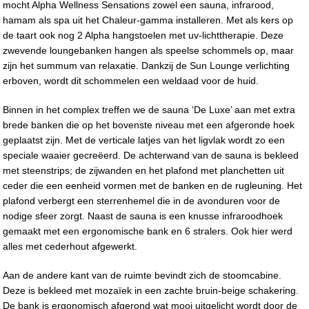
mocht Alpha Wellness Sensations zowel een sauna, infrarood,
hamam als spa uit het Chaleur-gamma installeren. Met als kers op
de taart ook nog 2 Alpha hangstoelen met uv-lichttherapie. Deze
zwevende loungebanken hangen als speelse schommels op, maar
zijn het summum van relaxatie. Dankzij de Sun Lounge verlichting
erboven, wordt dit schommelen een weldaad voor de huid.
Binnen in het complex treffen we de sauna ‘De Luxe’ aan met extra
brede banken die op het bovenste niveau met een afgeronde hoek
geplaatst zijn. Met de verticale latjes van het ligvlak wordt zo een
speciale waaier gecreëerd. De achterwand van de sauna is bekleed
met steenstrips; de zijwanden en het plafond met planchetten uit
ceder die een eenheid vormen met de banken en de rugleuning. Het
plafond verbergt een sterrenhemel die in de avonduren voor de
nodige sfeer zorgt. Naast de sauna is een knusse infraroodhoek
gemaakt met een ergonomische bank en 6 stralers. Ook hier werd
alles met cederhout afgewerkt.
Aan de andere kant van de ruimte bevindt zich de stoomcabine.
Deze is bekleed met mozaïek in een zachte bruin-beige schakering.
De bank is ergonomisch afgerond wat mooi uitgelicht wordt door de