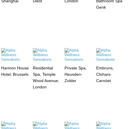
Shanghai
Diest
London
Bathroom Spa
Genk
Harmon House
Residential
Private Spa,
Embruns,
Hotel, Brussels
Spa, Temple
Heusden-
Clohars-
Wood Avenue,
Zolder
Carnöet
London