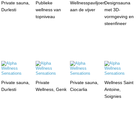
Private sauna,
Publieke
Wellnesspaviljoen
Designsauna
Durlesti
wellness van
aan de vijver
met 3D-
topniveau
vormgeving en
steenfineer
Private sauna,
Private
Private sauna,
Wellness Saint
Durlesti
Wellness, Genk
Ciocarlia
Antoine,
Soignies