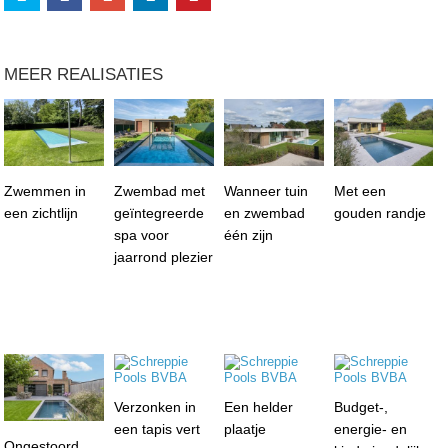
MEER REALISATIES
Zwemmen in
Zwembad met
Wanneer tuin
Met een
een zichtlijn
geïntegreerde
en zwembad
gouden randje
spa voor
één zijn
jaarrond plezier
Verzonken in
Een helder
Budget-,
een tapis vert
plaatje
energie- en
Ongestoord