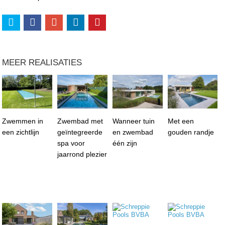
MEER REALISATIES
Zwemmen in
Zwembad met
Wanneer tuin
Met een
een zichtlijn
geïntegreerde
en zwembad
gouden randje
spa voor
één zijn
jaarrond plezier