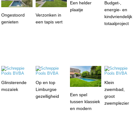
Een helder
Budget-,
plaatje
energie- en
Ongestoord
Verzonken in
kindvriendelijk
genieten
een tapis vert
totaalproject
Glinsterende
Op en top
Klein
mozaïek
Limburgse
zwembad,
Een spel
gezelligheid
groot
tussen klassiek
zwemplezier
en modern