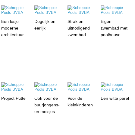
Een lesje
Degelijk en
Strak en
Eigen
moderne
eerlijk
uitnodigend
zwembad met
architectuur
zwembad
poolhouse
Project Putte
Ook voor de
Voor de
Een witte parel
buurjongens-
kleinkinderen
en meisjes