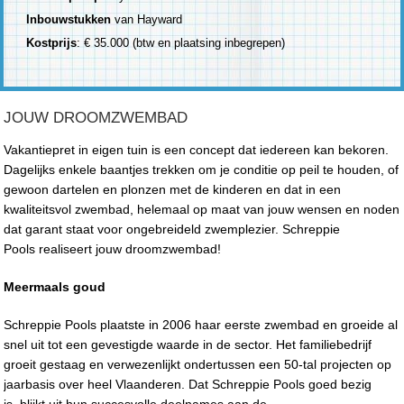
Inbouwstukken
van Hayward
Kostprijs
: € 35.000 (btw en plaatsing inbegrepen)
JOUW DROOMZWEMBAD
Vakantiepret in eigen tuin is een concept dat iedereen kan bekoren.
Dagelijks enkele baantjes trekken om je conditie op peil te houden, of
gewoon dartelen en plonzen met de kinderen en dat in een
kwaliteitsvol zwembad, helemaal op maat van jouw wensen en noden
dat garant staat voor ongebreideld zwemplezier. Schreppie
Pools realiseert jouw droomzwembad!
Meermaals goud
Schreppie Pools plaatste in 2006 haar eerste zwembad en groeide al
snel uit tot een gevestigde waarde in de sector. Het familiebedrijf
groeit gestaag en verwezenlijkt ondertussen een 50-tal projecten op
jaarbasis over heel Vlaanderen. Dat Schreppie Pools goed bezig
is, blijkt uit hun succesvolle deelnames aan de