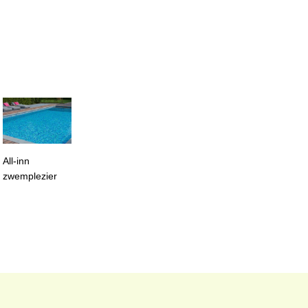
All-inn
zwemplezier