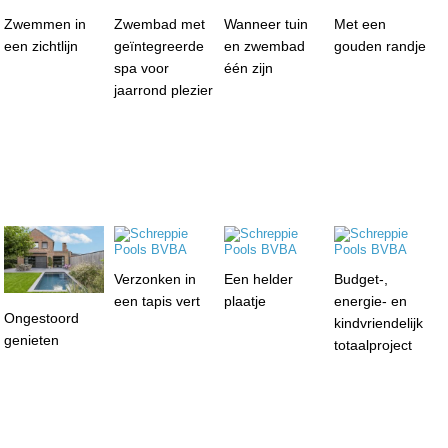
Zwemmen in
Zwembad met
Wanneer tuin
Met een
een zichtlijn
geïntegreerde
en zwembad
gouden randje
spa voor
één zijn
jaarrond plezier
Verzonken in
Een helder
Budget-,
een tapis vert
plaatje
energie- en
Ongestoord
kindvriendelijk
genieten
totaalproject