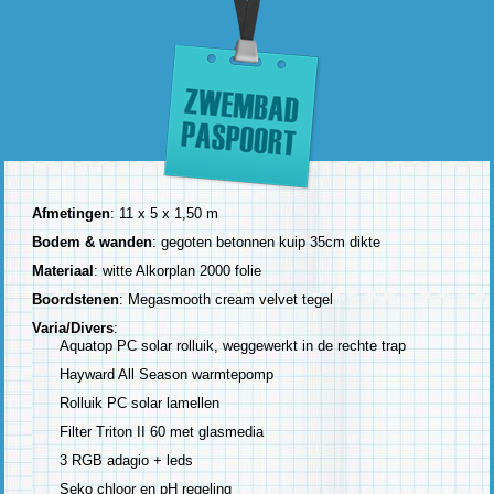
Afmetingen
: 11 x 5 x 1,50 m
Bodem & wanden
: gegoten betonnen kuip 35cm dikte
Materiaal
: witte Alkorplan 2000 folie
Boordstenen
: Megasmooth cream velvet tegel
Varia/Divers
:
Aquatop PC solar rolluik, weggewerkt in de rechte trap
Hayward All Season warmtepomp
Rolluik PC solar lamellen
Filter Triton II 60 met glasmedia
3 RGB adagio + leds
Seko chloor en pH regeling