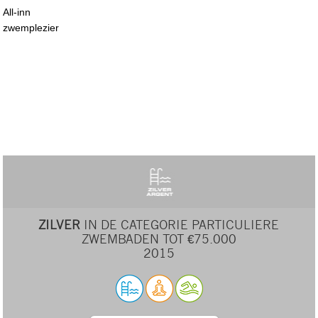
All-inn
zwemplezier
ZILVER
IN DE CATEGORIE PARTICULIERE
ZWEMBADEN TOT €75.000
2015