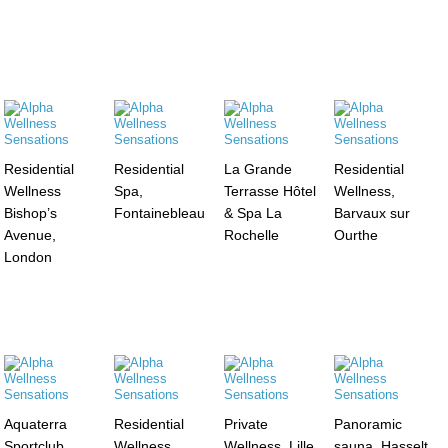
Residential
Residential
La Grande
Residential
Wellness
Spa,
Terrasse Hôtel
Wellness,
Bishop’s
Fontainebleau
& Spa La
Barvaux sur
Avenue,
Rochelle
Ourthe
London
Aquaterra
Residential
Private
Panoramic
Sportclub,
Wellness,
Wellness, Lille
sauna, Hasselt