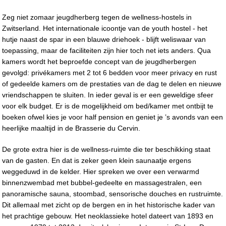
Zeg niet zomaar jeugdherberg tegen de wellness-hostels in
Zwitserland. Het internationale icoontje van de youth hostel - het
hutje naast de spar in een blauwe driehoek - blijft weliswaar van
toepassing, maar de faciliteiten zijn hier toch net iets anders. Qua
kamers wordt het beproefde concept van de jeugdherbergen
gevolgd: privékamers met 2 tot 6 bedden voor meer privacy en rust
of gedeelde kamers om de prestaties van de dag te delen en nieuwe
vriendschappen te sluiten. In ieder geval is er een geweldige sfeer
voor elk budget. Er is de mogelijkheid om bed/kamer met ontbijt te
boeken ofwel kies je voor half pension en geniet je ’s avonds van een
heerlijke maaltijd in de Brasserie du Cervin.
De grote extra hier is de wellness-ruimte die ter beschikking staat
van de gasten. En dat is zeker geen klein saunaatje ergens
weggeduwd in de kelder. Hier spreken we over een verwarmd
binnenzwembad met bubbel-gedeelte en massagestralen, een
panoramische sauna, stoombad, sensorische douches en rustruimte.
Dit allemaal met zicht op de bergen en in het historische kader van
het prachtige gebouw. Het neoklassieke hotel dateert van 1893 en