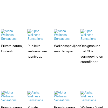
Private sauna,
Publieke
Wellnesspaviljoen
Designsauna
Durlesti
wellness van
aan de vijver
met 3D-
topniveau
vormgeving en
steenfineer
Private sauna,
Private
Private sauna,
Wellness Saint