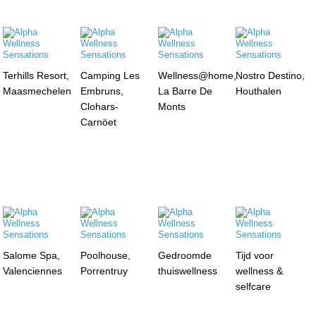
Terhills Resort,
Camping Les
Wellness@home,
Nostro Destino,
Maasmechelen
Embruns,
La Barre De
Houthalen
Clohars-
Monts
Carnöet
Salome Spa,
Poolhouse,
Gedroomde
Tijd voor
Valenciennes
Porrentruy
thuiswellness
wellness &
selfcare