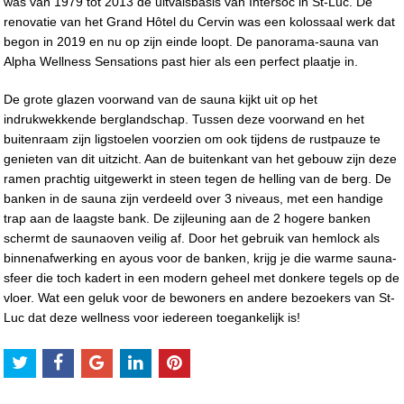
was van 1979 tot 2013 de uitvalsbasis van Intersoc in St-Luc. De
renovatie van het Grand Hôtel du Cervin was een kolossaal werk dat
begon in 2019 en nu op zijn einde loopt. De panorama-sauna van
Alpha Wellness Sensations past hier als een perfect plaatje in.
De grote glazen voorwand van de sauna kijkt uit op het
indrukwekkende berglandschap. Tussen deze voorwand en het
buitenraam zijn ligstoelen voorzien om ook tijdens de rustpauze te
genieten van dit uitzicht. Aan de buitenkant van het gebouw zijn deze
ramen prachtig uitgewerkt in steen tegen de helling van de berg. De
banken in de sauna zijn verdeeld over 3 niveaus, met een handige
trap aan de laagste bank. De zijleuning aan de 2 hogere banken
schermt de saunaoven veilig af. Door het gebruik van hemlock als
binnenafwerking en ayous voor de banken, krijg je die warme sauna-
sfeer die toch kadert in een modern geheel met donkere tegels op de
vloer. Wat een geluk voor de bewoners en andere bezoekers van St-
Luc dat deze wellness voor iedereen toegankelijk is!