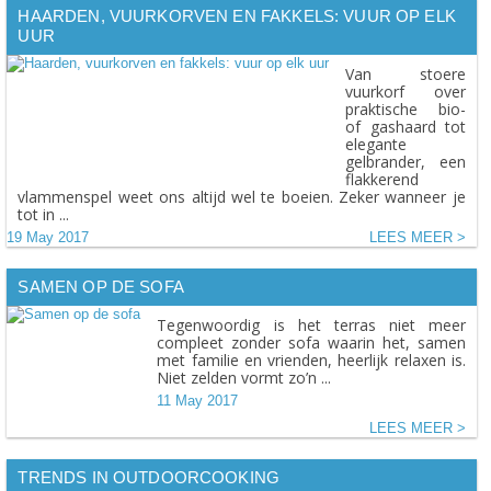
HAARDEN, VUURKORVEN EN FAKKELS: VUUR OP ELK
UUR
Van stoere
vuurkorf over
praktische bio-
of gashaard tot
elegante
gelbrander, een
flakkerend
vlammenspel weet ons altijd wel te boeien. Zeker wanneer je
tot in ...
19 May 2017
LEES MEER
SAMEN OP DE SOFA
Tegenwoordig is het terras niet meer
compleet zonder sofa waarin het, samen
met familie en vrienden, heerlijk relaxen is.
Niet zelden vormt zo’n ...
11 May 2017
LEES MEER
TRENDS IN OUTDOORCOOKING