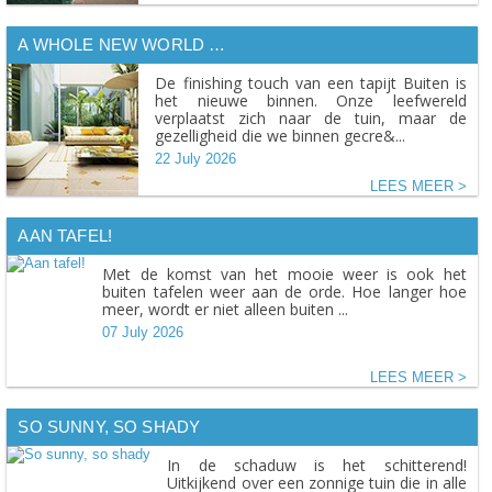
A WHOLE NEW WORLD …
De finishing touch van een tapijt Buiten is
het nieuwe binnen. Onze leefwereld
verplaatst zich naar de tuin, maar de
gezelligheid die we binnen gecre&...
22 July 2026
LEES MEER
AAN TAFEL!
Met de komst van het mooie weer is ook het
buiten tafelen weer aan de orde. Hoe langer hoe
meer, wordt er niet alleen buiten ...
07 July 2026
LEES MEER
SO SUNNY, SO SHADY
In de schaduw is het schitterend!
Uitkijkend over een zonnige tuin die in alle