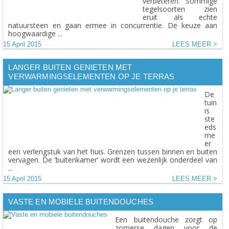
verbeteren. Sommige
tegelsoorten zien
eruit als echte
natuursteen en gaan ermee in concurrentie. De keuze aan
hoogwaardige ...
15 April 2015
LEES MEER
LANGER BUITEN GENIETEN MET
VERWARMINGSELEMENTEN OP JE TERRAS
De
tuin
is
ste
eds
me
er
een verlengstuk van het huis. Grenzen tussen binnen en buiten
vervagen. De ‘buitenkamer’ wordt een wezenlijk onderdeel van
...
15 April 2015
LEES MEER
VASTE EN MOBIELE BUITENDOUCHES
Een buitendouche zorgt op
zomerse dagen voor de