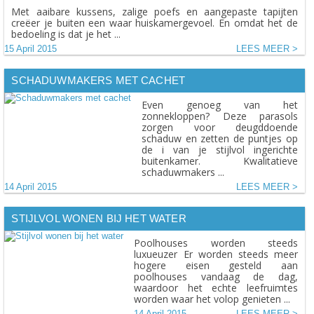
Met aaibare kussens, zalige poefs en aangepaste tapijten
creëer je buiten een waar huiskamergevoel. En omdat het de
bedoeling is dat je het ...
15 April 2015
LEES MEER
SCHADUWMAKERS MET CACHET
Even genoeg van het
zonnekloppen? Deze parasols
zorgen voor deugddoende
schaduw en zetten de puntjes op
de i van je stijlvol ingerichte
buitenkamer. Kwalitatieve
schaduwmakers ...
14 April 2015
LEES MEER
STIJLVOL WONEN BIJ HET WATER
Poolhouses worden steeds
luxueuzer Er worden steeds meer
hogere eisen gesteld aan
poolhouses vandaag de dag,
waardoor het echte leefruimtes
worden waar het volop genieten ...
14 April 2015
LEES MEER