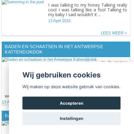
I was talking to my honey Talking really
cool I was talking like a fool Talking to
my baby I said wouldn’t it ...
13 April 2015
LEES MEER
BADEN EN SCHAATSEN IN HET ANTWERPSE
KATTENDIJKDOK
In de zomer
kan je er
zwemmen,
Wij gebruiken cookies
in de winter
begeef je je
er op glad
Wij maken op deze website gebruik van cookies.
ijs. Letterlijk
welteverstaan, want het zwembad verandert dan in ...
13 April 2015
LEES MEER
Accepteren
BADEN IN SFEER
Instellingen
Een zwembad dat constant aangenaam van
temperatuur is, nodigt op eender welk