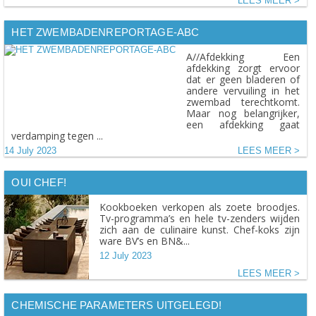
LEES MEER
HET ZWEMBADENREPORTAGE-ABC
A//Afdekking Een
afdekking zorgt ervoor
dat er geen bladeren of
andere vervuiling in het
zwembad terechtkomt.
Maar nog belangrijker,
een afdekking gaat
verdamping tegen ...
14 July 2023
LEES MEER
OUI CHEF!
Kookboeken verkopen als zoete broodjes.
Tv-programma’s en hele tv-zenders wijden
zich aan de culinaire kunst. Chef-koks zijn
ware BV’s en BN&...
12 July 2023
LEES MEER
CHEMISCHE PARAMETERS UITGELEGD!