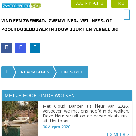
LOGIN PROF
FR
VIND EEN ZWEMBAD-, ZWEMVIJVER-, WELLNESS- OF
POOLHOUSEBOUWER IN JOUW BUURT EN VERGELIJK!
REPORTAGES
LIFESTYLE
MET JE HOOFD IN DE WOLKEN
Met Cloud Dancer als kleur van 2026,
vertoeven we met ons hoofd in de wolken.
Deze kleur straalt op de eerste plaats rust
uit. Het toont ...
06 August 2026
LEES MEER