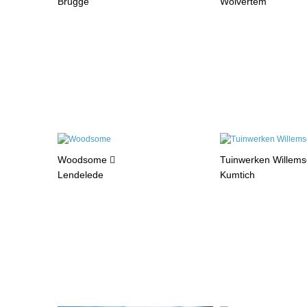
Brugge
Wolvertem
Woodsome
Tuinwerken Willem
Lendelede
Kumtich