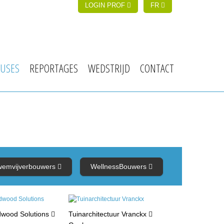
LOGIN PROF
FR
USES
REPORTAGES
WEDSTRIJD
CONTACT
wemvijverbouwers
WellnessBouwers
dwood Solutions
Tuinarchitectuur Vranckx