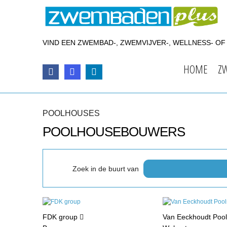
VIND EEN ZWEMBAD-, ZWEMVIJVER-, WELLNESS- O
HOME
Z
POOLHOUSES
POOLHOUSEBOUWERS
Zoek in de buurt van
FDK group
Van Eeckhoudt Poo