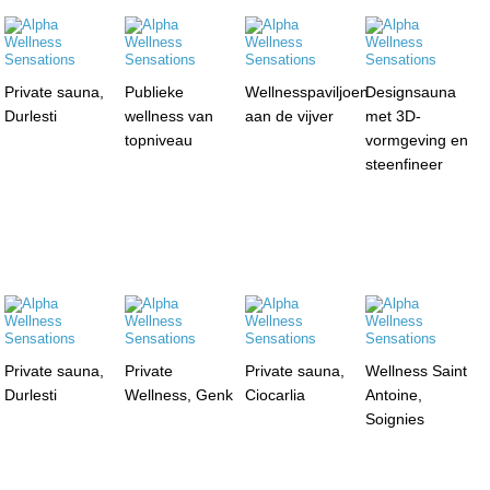
Private sauna,
Publieke
Wellnesspaviljoen
Designsauna
Durlesti
wellness van
aan de vijver
met 3D-
topniveau
vormgeving en
steenfineer
Private sauna,
Private
Private sauna,
Wellness Saint
Durlesti
Wellness, Genk
Ciocarlia
Antoine,
Soignies