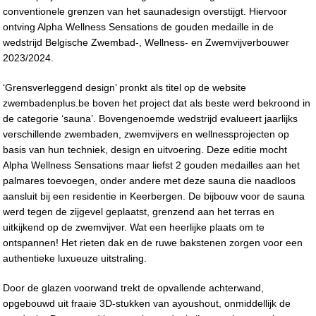
conventionele grenzen van het saunadesign overstijgt. Hiervoor
ontving Alpha Wellness Sensations de gouden medaille in de
wedstrijd Belgische Zwembad-, Wellness- en Zwemvijverbouwer
2023/2024.
‘Grensverleggend design’ pronkt als titel op de website
zwembadenplus.be boven het project dat als beste werd bekroond in
de categorie ‘sauna’. Bovengenoemde wedstrijd evalueert jaarlijks
verschillende zwembaden, zwemvijvers en wellnessprojecten op
basis van hun techniek, design en uitvoering. Deze editie mocht
Alpha Wellness Sensations maar liefst 2 gouden medailles aan het
palmares toevoegen, onder andere met deze sauna die naadloos
aansluit bij een residentie in Keerbergen. De bijbouw voor de sauna
werd tegen de zijgevel geplaatst, grenzend aan het terras en
uitkijkend op de zwemvijver. Wat een heerlijke plaats om te
ontspannen! Het rieten dak en de ruwe bakstenen zorgen voor een
authentieke luxueuze uitstraling.
Door de glazen voorwand trekt de opvallende achterwand,
opgebouwd uit fraaie 3D-stukken van ayoushout, onmiddellijk de