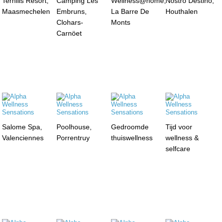
Terhills Resort,
Camping Les
Wellness@home,
Nostro Destino,
Maasmechelen
Embruns,
La Barre De
Houthalen
Clohars-
Monts
Carnöet
Salome Spa,
Poolhouse,
Gedroomde
Tijd voor
Valenciennes
Porrentruy
thuiswellness
wellness &
selfcare