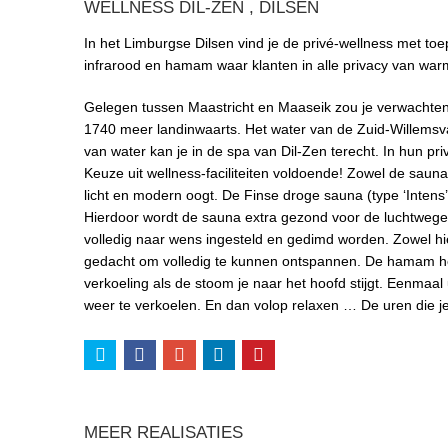
WELLNESS DIL-ZEN , DILSEN
In het Limburgse Dilsen vind je de privé-wellness met to
infrarood en hamam waar klanten in alle privacy van wa
Gelegen tussen Maastricht en Maaseik zou je verwachten 
1740 meer landinwaarts. Het water van de Zuid-Willemsva
van water kan je in de spa van Dil-Zen terecht. In hun p
Keuze uit wellness-faciliteiten voldoende! Zowel de saun
licht en modern oogt. De Finse droge sauna (type ‘Inten
Hierdoor wordt de sauna extra gezond voor de luchtwegen
volledig naar wens ingesteld en gedimd worden. Zowel hi
gedacht om volledig te kunnen ontspannen. De hamam heef
verkoeling als de stoom je naar het hoofd stijgt. Eenmaal
weer te verkoelen. En dan volop relaxen … De uren die je h
MEER REALISATIES