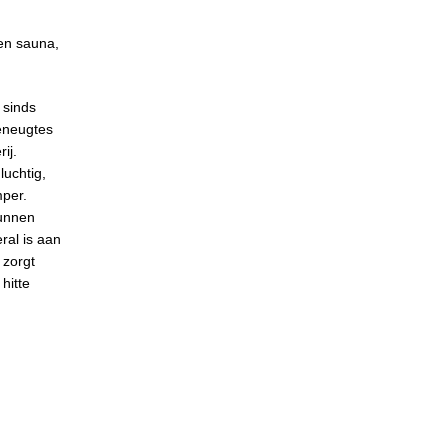
een sauna,
 sinds
geneugtes
rij.
luchtig,
mper.
kunnen
ral is aan
 zorgt
hitte