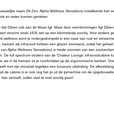
epasselijke naam Dil-Zen. Alpha Wellness Sensations installeerde hier 
rmte en water kunnen genieten.
dat Dilsen ook aan de Maas ligt. Maar door overstromingen ligt Dilsen
art stroomt sinds 1826 wel op een kilometertje voorbij. Voor andere 
rivé-wellness word je ondergedompeld in een oase van rust en verwenne
a, hamam als infrarood hebben een glazen voorwand, zodat het geheel 
s’ van Alpha Wellness Sensations) is mede voorzien van een zoutverda
. De full spectrum-stralers van de ‘Chaleur Lounge’ infraroodcabine 
er als in de hamam zit je comfortabel op de ergonomische banken. Ove
t met zijn mozaïek tegeltjes een luxueuze uitstraling. De afkoelslang
 uit de cabine is er ook nog het ijs uit de ijsmachine om de opgebouwde 
ier vertoeft, zullen veel te snel voorbij gaan!