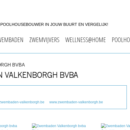
F POOLHOUSEBOUWER IN JOUW BUURT EN VERGELIJK!
WEMBADEN
ZWEMVIJVERS
WELLNESS@HOME
POOLHO
ORGH BVBA
N VALKENBORGH BVBA
zwembaden-valkenborgh.be
www.zwembaden-valkenborgh.be