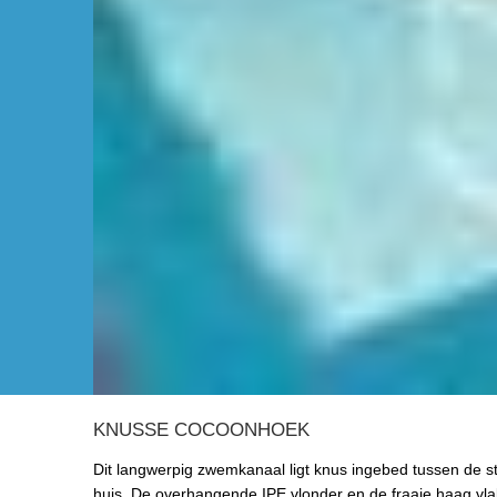
KNUSSE COCOONHOEK
Dit langwerpig zwemkanaal ligt knus ingebed tussen de s
huis. De overhangende IPE vlonder en de fraaie haag vl