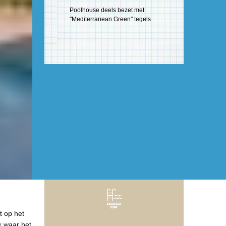
Poolhouse deels bezet met
"Mediterranean Green" tegels
t op het
k waar het