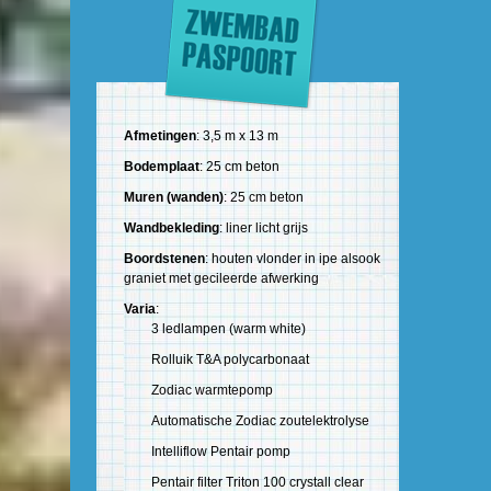
Afmetingen
: 3,5 m x 13 m
Bodemplaat
: 25 cm beton
Muren (wanden)
: 25 cm beton
Wandbekleding
: liner licht grijs
Boordstenen
: houten vlonder in ipe alsook
graniet met gecileerde afwerking
Varia
:
3 ledlampen (warm white)
Rolluik T&A polycarbonaat
Zodiac warmtepomp
Automatische Zodiac zoutelektrolyse
Intelliflow Pentair pomp
Pentair filter Triton 100 crystall clear