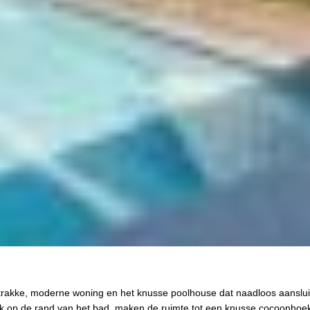
trakke, moderne woning en het knusse poolhouse dat naadloos aanslui
ak op de rand van het bad, maken de ruimte tot een knusse cocoonhoe