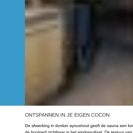
ONTSPANNEN IN JE EIGEN COCON
De afwerking in donker ayoushout geeft de sauna een knus
de houtnerf zichtbaar in het eindresultaat. De textuur van 