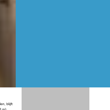
, blijft
,8 m)