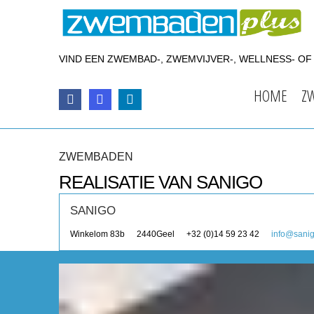
VIND EEN ZWEMBAD-, ZWEMVIJVER-, WELLNESS- O
HOME
Z
ZWEMBADEN
REALISATIE VAN SANIGO
SANIGO
Winkelom 83b
2440
Geel
+32 (0)14 59 23 42
info@sani