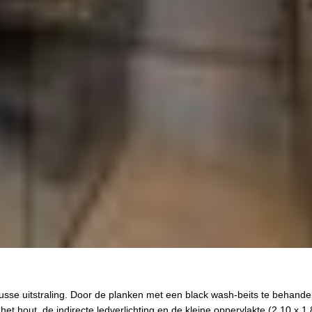
se uitstraling. Door de planken met een black wash-beits te behandelen
het hout, de indirecte ledverlichting en de kleine oppervlakte (2,10 x 1