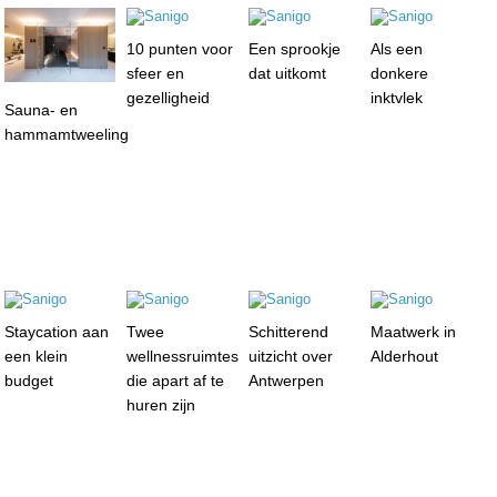
10 punten voor
Een sprookje
Als een
sfeer en
dat uitkomt
donkere
gezelligheid
inktvlek
Sauna- en
hammamtweeling
Staycation aan
Twee
Schitterend
Maatwerk in
een klein
wellnessruimtes
uitzicht over
Alderhout
budget
die apart af te
Antwerpen
huren zijn