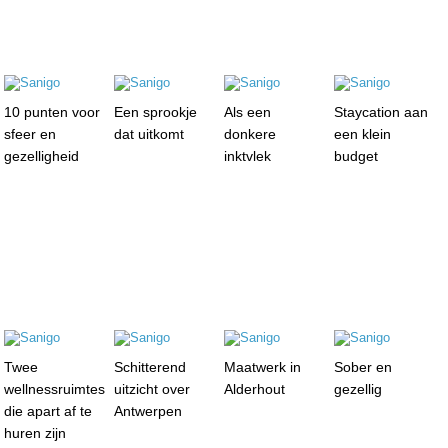
10 punten voor
Een sprookje
Als een
Staycation aan
sfeer en
dat uitkomt
donkere
een klein
gezelligheid
inktvlek
budget
Twee
Schitterend
Maatwerk in
Sober en
wellnessruimtes
uitzicht over
Alderhout
gezellig
die apart af te
Antwerpen
huren zijn