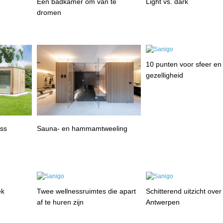
Een badkamer om van te
Light vs. dark
dromen
10 punten voor sfeer en
gezelligheid
ess
Sauna- en hammamtweeling
ek
Twee wellnessruimtes die apart
Schitterend uitzicht over
af te huren zijn
Antwerpen