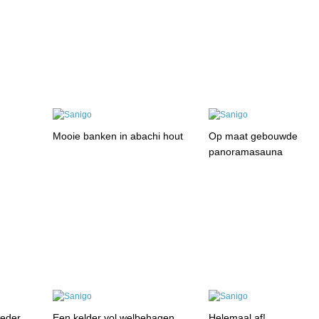
Mooie banken in abachi hout
Op maat gebouwde
panoramasauna
ceder
Een kelder vol welbehagen
Helemaal af!