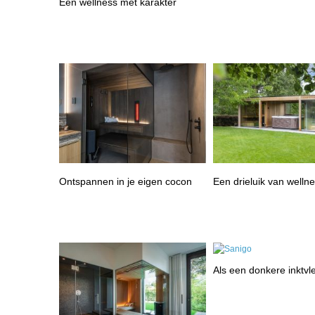
Een wellness met karakter
Ontspannen in je eigen cocon
Een drieluik van welln
Als een donkere inktvl