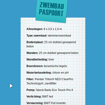
Afmetingen:
9 x 3,5 x 1,5 m
Type zwembad:
skimmerzwembad
Bodemplaat:
25 cm dubbel gewapend
beton
Wanden:
25 cm dubbel gewapend beton
Wandbekleding:
liner
Boordsteen:
keramische tegels
Waterbehandeling:
chloor en pH
Filter:
Pentair Triton® NEO ClearPro
Technology®, zandfilter
Pomp:
Speck Badu Eco Touch-Pro II
Verlichting:
BWT led
Verwarming:
BWT Full inverter