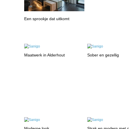
Een sprookje dat uitkomt
Maatwerk in Alderhout
Sober en gezellig
Moderne look
Strak en modern met 