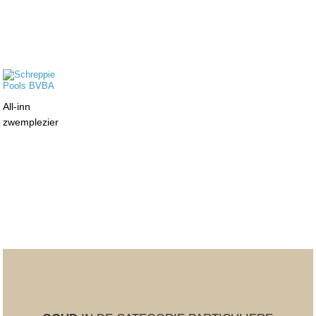
All-inn
zwemplezier