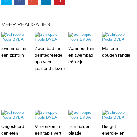
MEER REALISATIES
Zwemmen in
Zwembad met
Wanneer tuin
Met een
een zichtlijn
geïntegreerde
en zwembad
gouden randje
spa voor
één zijn
jaarrond plezier
Ongestoord
Verzonken in
Een helder
Budget-,
genieten
een tapis vert
plaatje
energie- en