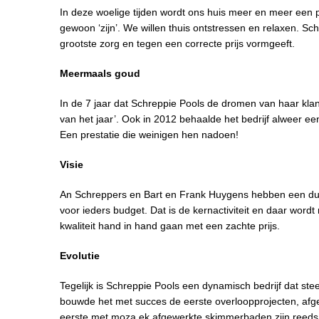
In deze woelige tijden wordt ons huis meer en meer een pl
gewoon ‘zijn’. We willen thuis ontstressen en relaxen. S
grootste zorg en tegen een correcte prijs vormgeeft.
Meermaals goud
In de 7 jaar dat Schreppie Pools de dromen van haar klan
van het jaar’. Ook in 2012 behaalde het bedrijf alweer ee
Een prestatie die weinigen hen nadoen!
Visie
An Schreppers en Bart en Frank Huygens hebben een duid
voor ieders budget. Dat is de kernactiviteit en daar wo
kwaliteit hand in hand gaan met een zachte prijs.
Evolutie
Tegelijk is Schreppie Pools een dynamisch bedrijf dat ste
bouwde het met succes de eerste overloopprojecten, afgewe
eerste met moza.ek afgewerkte skimmerbaden zijn reeds 