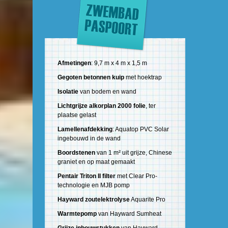
Afmetingen
: 9,7 m x 4 m x 1,5 m
Gegoten betonnen kuip
met hoektrap
Isolatie
van bodem en wand
Lichtgrijze alkorplan 2000 folie
, ter
plaatse gelast
Lamellenafdekking
: Aquatop PVC Solar
ingebouwd in de wand
Boordstenen
van 1 m² uit grijze, Chinese
graniet en op maat gemaakt
Pentair Triton II filter
met Clear Pro-
technologie en MJB pomp
Hayward zoutelektrolyse
Aquarite Pro
Warmtepomp
van Hayward Sumheat