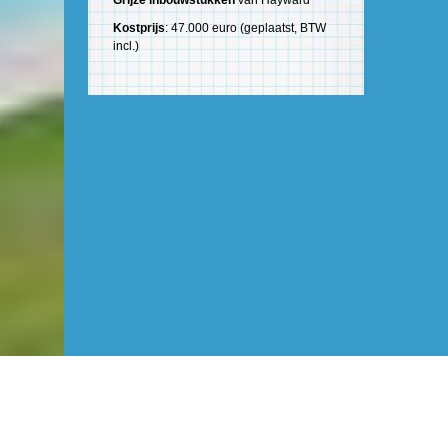
Grijze inbouwstukken
van Hayward
Kostprijs
: 47.000 euro (geplaatst, BTW
incl.)