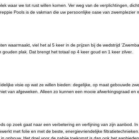
ek waar we tot rust willen komen. Ver weg van de verplichtingen, dicht
chreppie Pools is de vakman die uw persoonlijke oase van zwemplezier 
ten waarmaakt, viel het al 5 keer in de prijzen bij de wedstrijd ‘Zwem
n gouden plak. Dat brengt het totaal op 4 keer goud en 1 keer zilver.
elijke visie op wat ze willen bieden: degelijke, op maat gebouwde 
rdt niet van afgeweken. Alleen zo kunnen een mooie afwerkingsgraad en
eds op zoek gaat naar een verbetering en verfijning van zijn aanbod. I
rkt met folie en met de beste, energievriendelijke filtratietechnieken
in opbouw. Het doel voor de nabije toekomst is dan ook het aanbiede