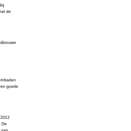
bij
met de
badbouwer
zwembaden
 een goede
n 2012
. De
n van