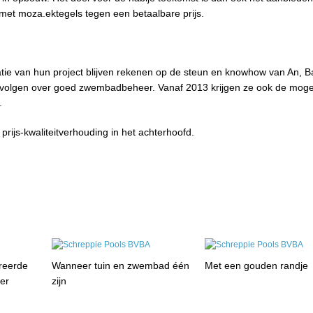
met moza.ektegels tegen een betaalbare prijs.
tie van hun project blijven rekenen op de steun en knowhow van An, B
 volgen over goed zwembadbeheer. Vanaf 2013 krijgen ze ook de mogel
t.
prijs-kwaliteitverhouding in het achterhoofd.
reerde
Wanneer tuin en zwembad één
Met een gouden randje
ier
zijn