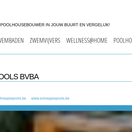
F POOLHOUSEBOUWER IN JOUW BUURT EN VERGELIJK!
WEMBADEN
ZWEMVIJVERS
WELLNESS@HOME
POOLHO
POOLS BVBA
hreppiepools.be
www.schreppiepools.be