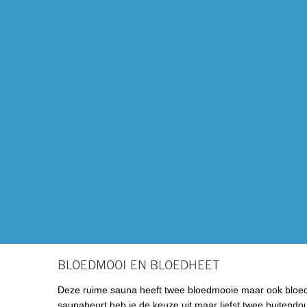
BLOEDMOOI EN BLOEDHEET
Deze ruime sauna heeft twee bloedmooie maar ook bloedh
saunabeurt heb je de keuze uit maar liefst twee buitend