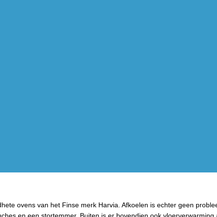
ete ovens van het Finse merk Harvia. Afkoelen is echter geen probl
ouches en een stortemmer. Buiten is er bovendien ook vloerverwarming