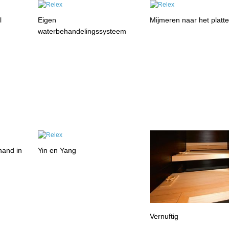
l
Eigen
Mijmeren naar het platt
waterbehandelingssysteem
hand in
Yin en Yang
Vernuftig