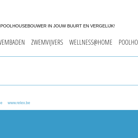
F POOLHOUSEBOUWER IN JOUW BUURT EN VERGELIJK!
WEMBADEN
ZWEMVIJVERS
WELLNESS@HOME
POOLHO
be
www.relex.be