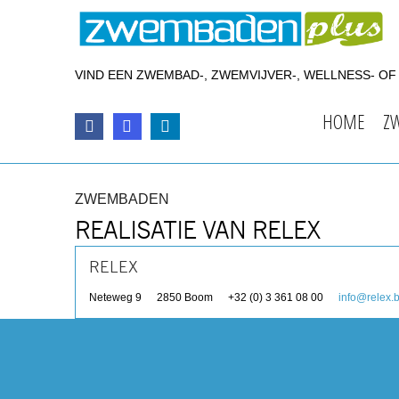
VIND EEN ZWEMBAD-, ZWEMVIJVER-, WELLNESS- O
HOME
Z
ZWEMBADEN
REALISATIE VAN RELEX
RELEX
Neteweg 9
2850
Boom
+32 (0) 3 361 08 00
info@relex.