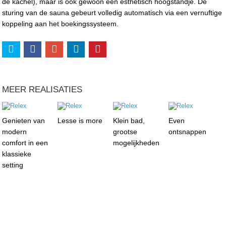
de kachel), maar is ook gewoon een esthetisch hoogstandje. De
sturing van de sauna gebeurt volledig automatisch via een vernuftige
koppeling aan het boekingssysteem.
MEER REALISATIES
Genieten van
Lesse is more
Klein bad,
Even
modern
grootse
ontsnappen
comfort in een
mogelijkheden
klassieke
setting