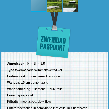
Afmetingen:
34 x 18 x 1,5 m
Type zwemvijver:
skimmerzwemvijver
Bodemplaat:
15 cm cementzandvloer
Wanden:
15 cm cementzand
Wandbekleding:
Firestone EPDM-folie
Boord:
grasprofiel
Filtratie:
moerasbed, downflow
Filter:
moerasbed in combinatie met Atila 100 luchtpomp