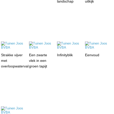
landschap
uitkijk
Strakke vijver
Een zwarte
Infinityblik
Eenvoud
met
vlek in een
overloopwaterval
groen tapijt