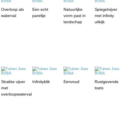
Overloop als
Een echt
Natuurlijke
Spiegelvijver
waterval
pareltje
vorm past in
met infinity
landschap
uitkijk
Strakke vijver
Infinityblik
Eenvoud
Rustgevende
met
toets
overloopwaterval