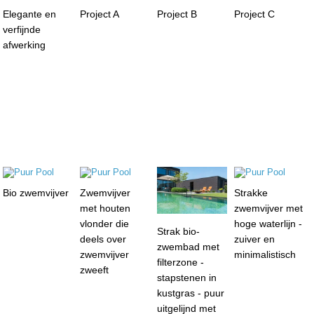
Elegante en
Project A
Project B
Project C
verfijnde
afwerking
Bio zwemvijver
Zwemvijver
Strakke
met houten
zwemvijver met
vlonder die
hoge waterlijn -
Strak bio-
deels over
zuiver en
zwembad met
zwemvijver
minimalistisch
filterzone -
zweeft
stapstenen in
kustgras - puur
uitgelijnd met